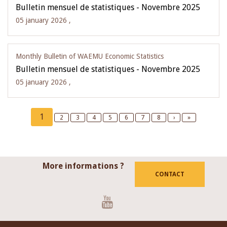
Bulletin mensuel de statistiques - Novembre 2025
05 january 2026 ,
Monthly Bulletin of WAEMU Economic Statistics
Bulletin mensuel de statistiques - Novembre 2025
05 january 2026 ,
Pagination
Current
1
Page
2
Page
3
Page
4
Page
5
Page
6
Page
7
Page
8
Next
›
Last
»
page
page
page
More informations ?
CONTACT
Youtube