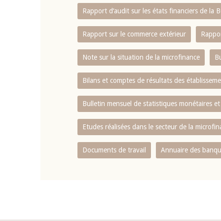
Rapport d‘audit sur les états financiers de la
Rapport sur le commerce extérieur
Rappor
Note sur la situation de la microfinance
Bu
Bilans et comptes de résultats des établissem
Bulletin mensuel de statistiques monétaires et
Etudes réalisées dans le secteur de la microfi
Documents de travail
Annuaire des banque