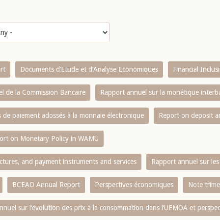
rt
Documents d’Etude et d’Analyse Economiques
Financial Inclu
l de la Commission Bancaire
Rapport annuel sur la monétique inter
es de paiement adossés à la monnaie électronique
Report on deposit 
ort on Monetary Policy in WAMU
ctures, and payment instruments and services
Rapport annuel sur les 
BCEAO Annual Report
Perspectives économiques
Note trime
nnuel sur l‘évolution des prix à la consommation dans l‘UEMOA et perspec