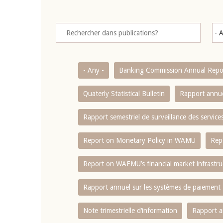
- Any -
Banking Commission Annual Repo
Quaterly Statistical Bulletin
Rapport annue
Rapport semestriel de surveillance des servic
Report on Monetary Policy in WAMU
Rep
Report on WAEMU’s financial market infrastru
Rapport annuel sur les systèmes de paiement
Note trimestrielle d‘information
Rapport a