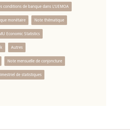
es conditions de banque dans L‘UEMOA
tique monétaire
Note thématique
MU Economic Statistics
ok
Autres
Note mensuelle de conjoncture
rimestriel de statistiques