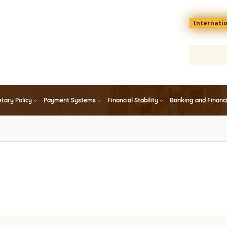
Menu
Internati
top
En
tary Policy
Payment Systems
Financial Stability
Banking and Financ