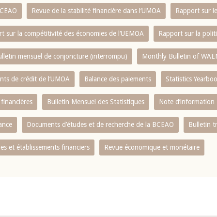
 BCEAO
Revue de la stabilité financière dans l‘UMOA
Rapport sur l
t sur la compétitivité des économies de l‘UEMOA
Rapport sur la poli
lletin mensuel de conjoncture (interrompu)
Monthly Bulletin of WAE
ents de crédit de l‘UMOA
Balance des paiements
Statistics Yearbo
 financières
Bulletin Mensuel des Statistiques
Note d’information
nance
Documents d’études et de recherche de la BCEAO
Bulletin t
s et établissements financiers
Revue économique et monétaire