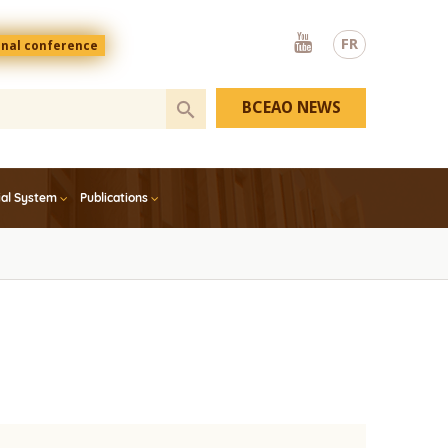
Youtube
FR
onal conference
BCEAO NEWS
ial System
Publications