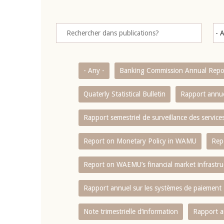
- Any -
Banking Commission Annual Repo
Quaterly Statistical Bulletin
Rapport annue
Rapport semestriel de surveillance des servic
Report on Monetary Policy in WAMU
Rep
Report on WAEMU’s financial market infrastru
Rapport annuel sur les systèmes de paiement
Note trimestrielle d‘information
Rapport a