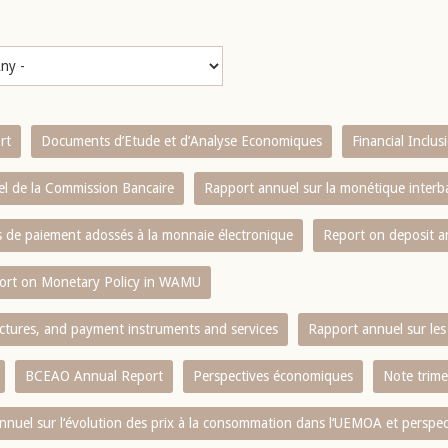
rt
Documents d’Etude et d’Analyse Economiques
Financial Inclu
l de la Commission Bancaire
Rapport annuel sur la monétique inter
es de paiement adossés à la monnaie électronique
Report on deposit 
ort on Monetary Policy in WAMU
ctures, and payment instruments and services
Rapport annuel sur les 
BCEAO Annual Report
Perspectives économiques
Note trime
nnuel sur l‘évolution des prix à la consommation dans l‘UEMOA et perspec