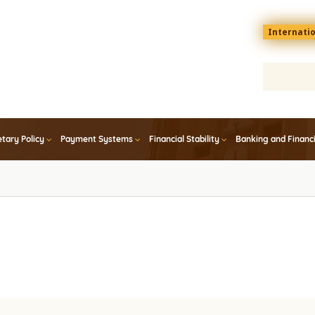
Menu
Internati
top
En
tary Policy
Payment Systems
Financial Stability
Banking and Financ