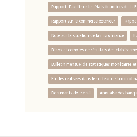
Rapport d‘audit sur les états financiers de la
Rapport sur le commerce extérieur
Rappor
Note sur la situation de la microfinance
Bu
Bilans et comptes de résultats des établissem
Bulletin mensuel de statistiques monétaires et
Etudes réalisées dans le secteur de la microfi
Documents de travail
Annuaire des banque