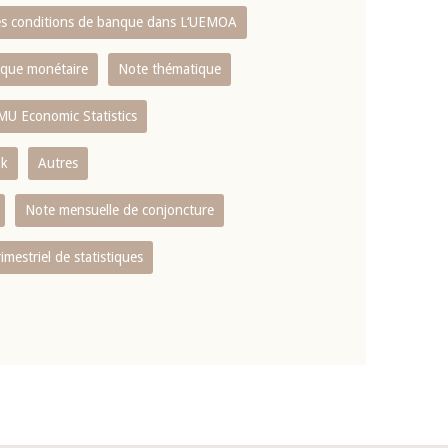
es conditions de banque dans L‘UEMOA
tique monétaire
Note thématique
MU Economic Statistics
ok
Autres
Note mensuelle de conjoncture
rimestriel de statistiques