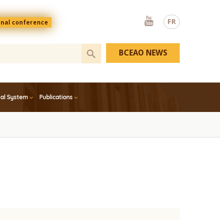
Youtube
FR
onal conference
BCEAO NEWS
ial System
Publications