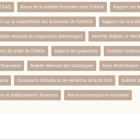
 BCEAO
Revue de la stabilité financière dans l‘UMOA
Rapport sur l
t sur la compétitivité des économies de l‘UEMOA
Rapport sur la poli
lletin mensuel de conjoncture (interrompu)
Monthly Bulletin of WAE
ents de crédit de l‘UMOA
Balance des paiements
Statistics Yearbo
 financières
Bulletin Mensuel des Statistiques
Note d’information
nance
Documents d’études et de recherche de la BCEAO
Bulletin t
s et établissements financiers
Revue économique et monétaire