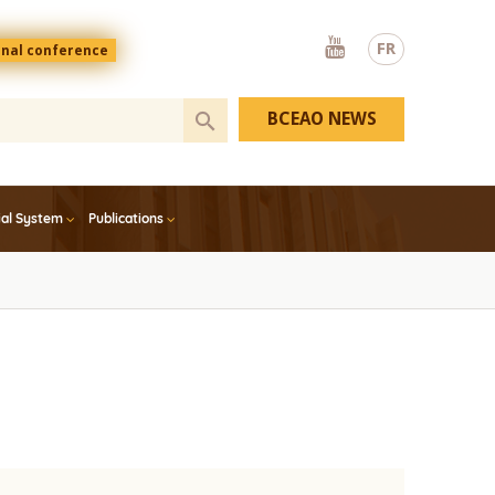
Youtube
FR
onal conference
BCEAO NEWS
ial System
Publications