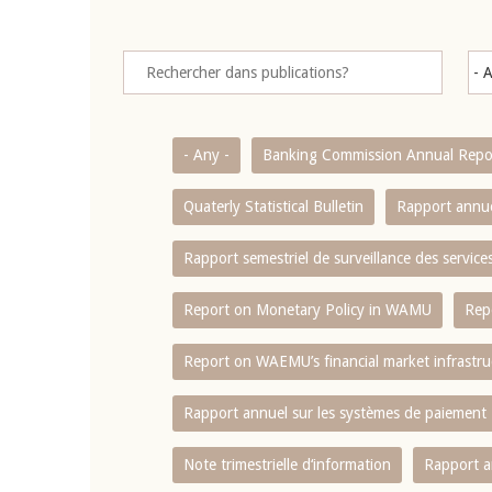
- Any -
Banking Commission Annual Repo
Quaterly Statistical Bulletin
Rapport annue
Rapport semestriel de surveillance des servic
Report on Monetary Policy in WAMU
Rep
Report on WAEMU’s financial market infrastru
Rapport annuel sur les systèmes de paiement
Note trimestrielle d‘information
Rapport a