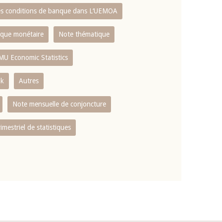
es conditions de banque dans L‘UEMOA
tique monétaire
Note thématique
MU Economic Statistics
ok
Autres
Note mensuelle de conjoncture
rimestriel de statistiques