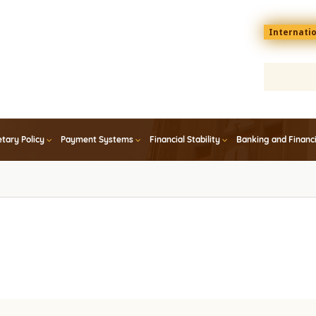
Menu
Internati
top
En
tary Policy
Payment Systems
Financial Stability
Banking and Financ