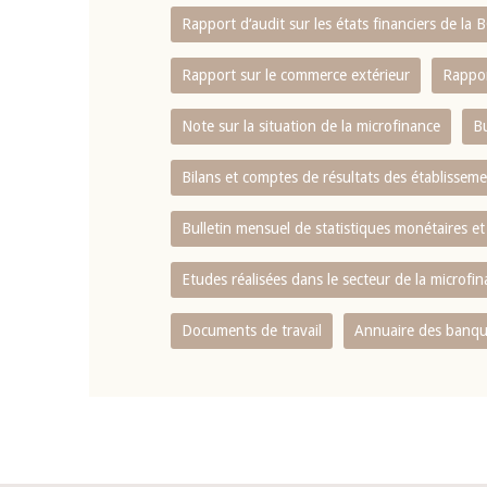
Rapport d‘audit sur les états financiers de la
Rapport sur le commerce extérieur
Rappor
Note sur la situation de la microfinance
Bu
Bilans et comptes de résultats des établissem
Bulletin mensuel de statistiques monétaires et
Etudes réalisées dans le secteur de la microfi
Documents de travail
Annuaire des banque