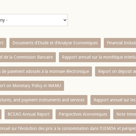
rt
Documents d’Etude et d’Analyse Economiques
Financial Inclu
l de la Commission Bancaire
Rapport annuel sur la monétique inter
es de paiement adossés à la monnaie électronique
Report on deposit 
ort on Monetary Policy in WAMU
ctures, and payment instruments and services
Rapport annuel sur les 
BCEAO Annual Report
Perspectives économiques
Note trime
nnuel sur l‘évolution des prix à la consommation dans l‘UEMOA et perspec