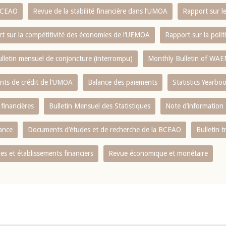
 BCEAO
Revue de la stabilité financière dans l‘UMOA
Rapport sur l
t sur la compétitivité des économies de l‘UEMOA
Rapport sur la poli
lletin mensuel de conjoncture (interrompu)
Monthly Bulletin of WAE
ents de crédit de l‘UMOA
Balance des paiements
Statistics Yearbo
 financières
Bulletin Mensuel des Statistiques
Note d’information
nance
Documents d’études et de recherche de la BCEAO
Bulletin t
s et établissements financiers
Revue économique et monétaire