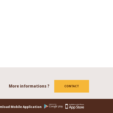
More informations ?
tube
CONTACT
nload Mobile Application