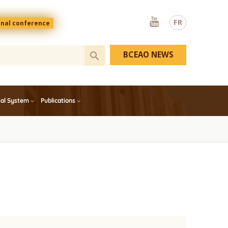
Youtube
FR
onal conference
BCEAO NEWS
ial System
Publications