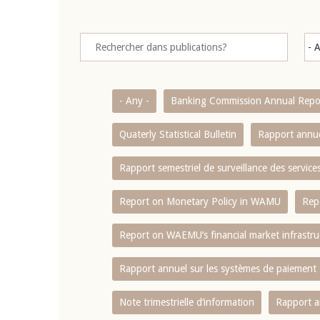
- Any -
Banking Commission Annual Repo
Quaterly Statistical Bulletin
Rapport annue
Rapport semestriel de surveillance des servic
Report on Monetary Policy in WAMU
Rep
Report on WAEMU’s financial market infrastru
Rapport annuel sur les systèmes de paiement
Note trimestrielle d‘information
Rapport a