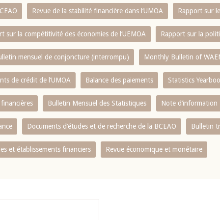
 BCEAO
Revue de la stabilité financière dans l‘UMOA
Rapport sur l
t sur la compétitivité des économies de l‘UEMOA
Rapport sur la poli
lletin mensuel de conjoncture (interrompu)
Monthly Bulletin of WAE
ents de crédit de l‘UMOA
Balance des paiements
Statistics Yearbo
 financières
Bulletin Mensuel des Statistiques
Note d’information
nance
Documents d’études et de recherche de la BCEAO
Bulletin t
s et établissements financiers
Revue économique et monétaire