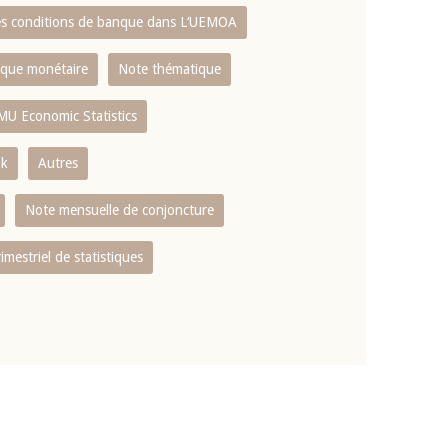
es conditions de banque dans L‘UEMOA
tique monétaire
Note thématique
MU Economic Statistics
ok
Autres
Note mensuelle de conjoncture
rimestriel de statistiques