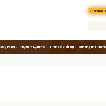
Menu
Internati
top
En
tary Policy
Payment Systems
Financial Stability
Banking and Financ