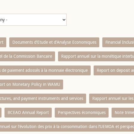
rt
Documents d’Etude et d’Analyse Economiques
Financial Inclu
l de la Commission Bancaire
Rapport annuel sur la monétique inter
es de paiement adossés à la monnaie électronique
Report on deposit 
ort on Monetary Policy in WAMU
ctures, and payment instruments and services
Rapport annuel sur les 
BCEAO Annual Report
Perspectives économiques
Note trime
nnuel sur l‘évolution des prix à la consommation dans l‘UEMOA et perspec