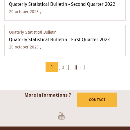
Quaterly Statistical Bulletin - Second Quarter 2022
20 october 2023 ,
Quaterly Statistical Bulletin
Quaterly Statistical Bulletin - First Quarter 2023
20 october 2023 ,
Pagination
Current
1
Page
2
Next
›
Last
»
page
page
page
More informations ?
CONTACT
Youtube