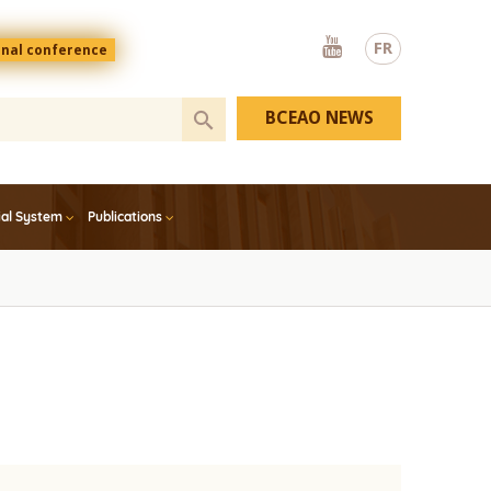
Youtube
FR
onal conference
BCEAO NEWS
ial System
Publications