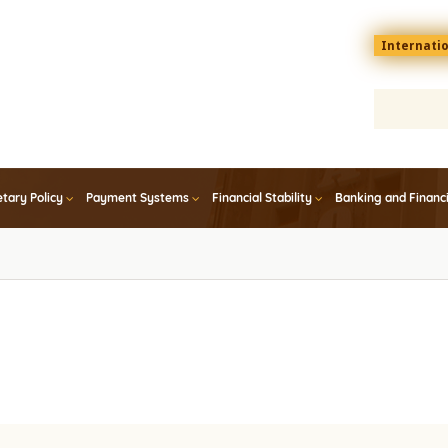
Menu
Internati
top
En
tary Policy
Payment Systems
Financial Stability
Banking and Financ