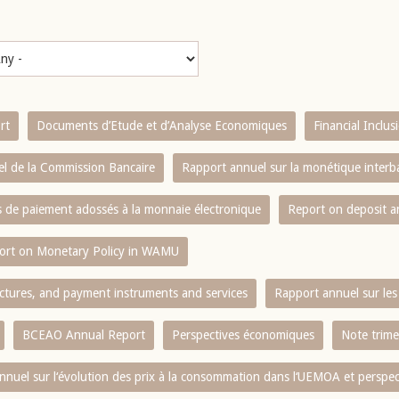
rt
Documents d’Etude et d’Analyse Economiques
Financial Inclu
l de la Commission Bancaire
Rapport annuel sur la monétique inter
es de paiement adossés à la monnaie électronique
Report on deposit 
ort on Monetary Policy in WAMU
ctures, and payment instruments and services
Rapport annuel sur les 
BCEAO Annual Report
Perspectives économiques
Note trime
nnuel sur l‘évolution des prix à la consommation dans l‘UEMOA et perspec