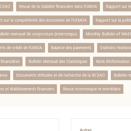
 BCEAO
Revue de la stabilité financière dans l‘UMOA
Rapport sur l
t sur la compétitivité des économies de l‘UEMOA
Rapport sur la poli
lletin mensuel de conjoncture (interrompu)
Monthly Bulletin of WAE
ents de crédit de l‘UMOA
Balance des paiements
Statistics Yearbo
 financières
Bulletin Mensuel des Statistiques
Note d’information
nance
Documents d’études et de recherche de la BCEAO
Bulletin t
s et établissements financiers
Revue économique et monétaire
Autres