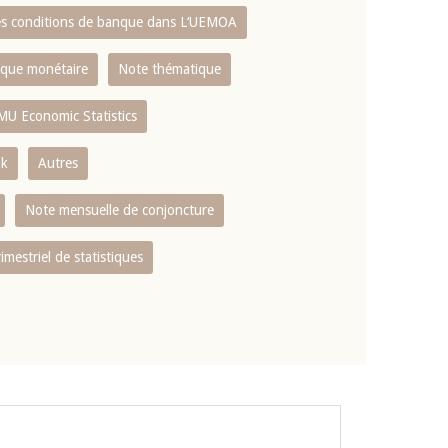
es conditions de banque dans L‘UEMOA
tique monétaire
Note thématique
MU Economic Statistics
ok
Autres
Note mensuelle de conjoncture
rimestriel de statistiques