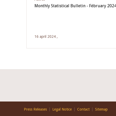
Monthly Statistical Bulletin - Fébruary 202
16 april 2024 ,
Footer
Press Releases
Legal Notice
Contact
Sitemap
EN