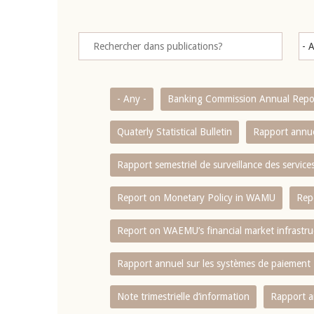
- Any -
Banking Commission Annual Repo
Quaterly Statistical Bulletin
Rapport annue
Rapport semestriel de surveillance des servic
Report on Monetary Policy in WAMU
Rep
Report on WAEMU’s financial market infrastru
Rapport annuel sur les systèmes de paiement
Note trimestrielle d‘information
Rapport a