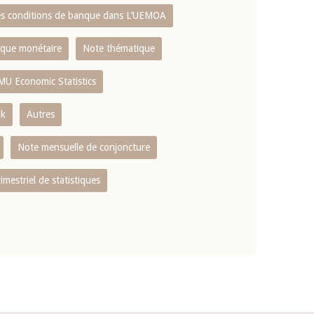
es conditions de banque dans L‘UEMOA
tique monétaire
Note thématique
MU Economic Statistics
ok
Autres
Note mensuelle de conjoncture
rimestriel de statistiques