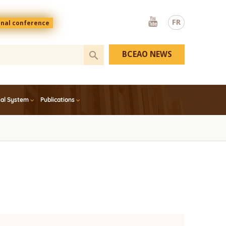
Youtube
FR
onal conference
BCEAO NEWS
ial System
Publications