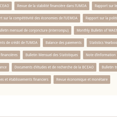
 BCEAO
Revue de la stabilité financière dans l‘UMOA
Rapport sur l
t sur la compétitivité des économies de l‘UEMOA
Rapport sur la poli
lletin mensuel de conjoncture (interrompu)
Monthly Bulletin of WAE
ents de crédit de l‘UMOA
Balance des paiements
Statistics Yearbo
 financières
Bulletin Mensuel des Statistiques
Note d’information
nance
Documents d’études et de recherche de la BCEAO
Bulletin t
s et établissements financiers
Revue économique et monétaire