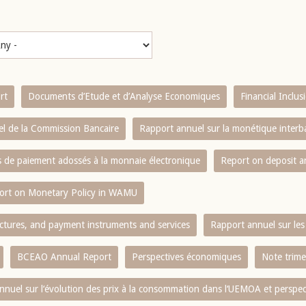
rt
Documents d’Etude et d’Analyse Economiques
Financial Inclu
l de la Commission Bancaire
Rapport annuel sur la monétique inter
es de paiement adossés à la monnaie électronique
Report on deposit 
ort on Monetary Policy in WAMU
ctures, and payment instruments and services
Rapport annuel sur les 
BCEAO Annual Report
Perspectives économiques
Note trime
nnuel sur l‘évolution des prix à la consommation dans l‘UEMOA et perspec