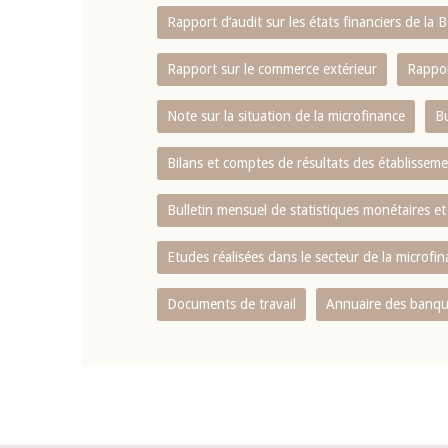
Rapport d‘audit sur les états financiers de la
Rapport sur le commerce extérieur
Rappor
Note sur la situation de la microfinance
Bu
Bilans et comptes de résultats des établissem
Bulletin mensuel de statistiques monétaires et
Etudes réalisées dans le secteur de la microfi
Documents de travail
Annuaire des banque