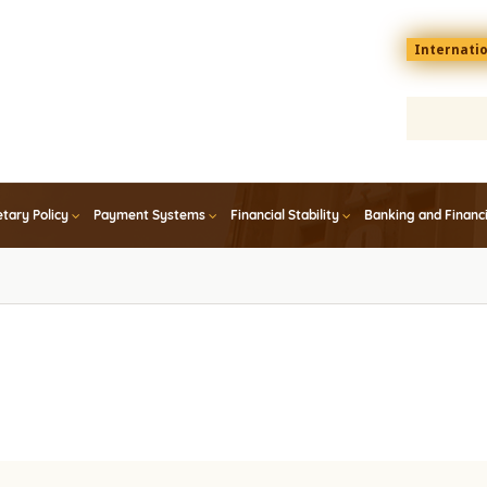
Menu
Internati
top
En
tary Policy
Payment Systems
Financial Stability
Banking and Financ