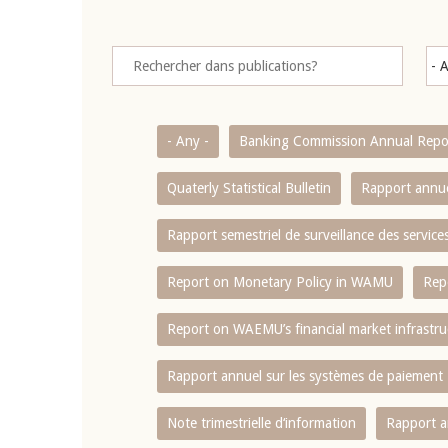
- Any -
Banking Commission Annual Repo
Quaterly Statistical Bulletin
Rapport annue
Rapport semestriel de surveillance des servic
Report on Monetary Policy in WAMU
Rep
Report on WAEMU’s financial market infrastru
Rapport annuel sur les systèmes de paiement
Note trimestrielle d‘information
Rapport a