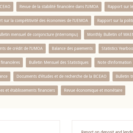
 BCEAO
Revue de la stabilité financière dans l‘UMOA
Rapport sur l
t sur la compétitivité des économies de l‘UEMOA
Rapport sur la poli
lletin mensuel de conjoncture (interrompu)
Monthly Bulletin of WAE
ents de crédit de l‘UMOA
Balance des paiements
Statistics Yearbo
 financières
Bulletin Mensuel des Statistiques
Note d’information
nance
Documents d’études et de recherche de la BCEAO
Bulletin t
s et établissements financiers
Revue économique et monétaire
Report on deposit and lend