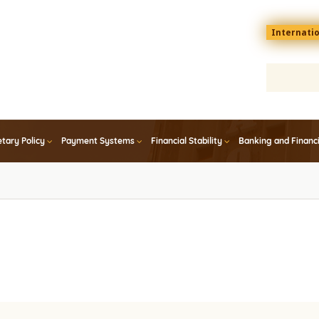
Menu
Internati
top
En
tary Policy
Payment Systems
Financial Stability
Banking and Financ