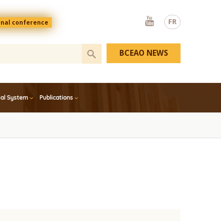
Youtube
FR
onal conference
BCEAO NEWS
ial System
Publications