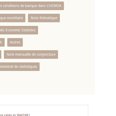
es conditions de banque dans L‘UEMOA
tique monétaire
Note thématique
MU Economic Statistics
ok
Autres
Note mensuelle de conjoncture
rimestriel de statistiques
ing rates in WAEMU