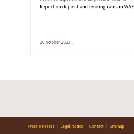
Report on deposit and lending rates in WA
20 october 2023 ,
Footer
Press Releases
Legal Notice
Contact
Sitemap
EN