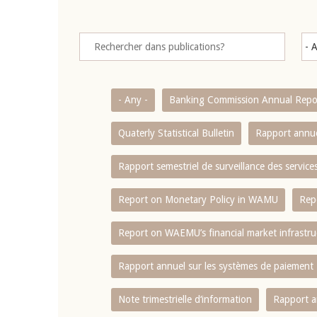
- Any -
Banking Commission Annual Repo
Quaterly Statistical Bulletin
Rapport annue
Rapport semestriel de surveillance des servic
Report on Monetary Policy in WAMU
Rep
Report on WAEMU’s financial market infrastru
Rapport annuel sur les systèmes de paiement
Note trimestrielle d‘information
Rapport a