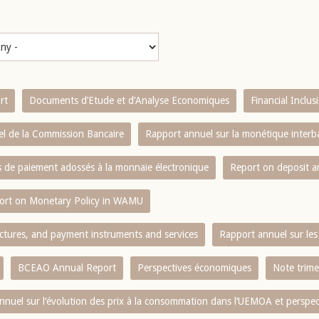
rt
Documents d’Etude et d’Analyse Economiques
Financial Inclu
l de la Commission Bancaire
Rapport annuel sur la monétique inter
es de paiement adossés à la monnaie électronique
Report on deposit 
ort on Monetary Policy in WAMU
ctures, and payment instruments and services
Rapport annuel sur les 
BCEAO Annual Report
Perspectives économiques
Note trime
nnuel sur l‘évolution des prix à la consommation dans l‘UEMOA et perspec