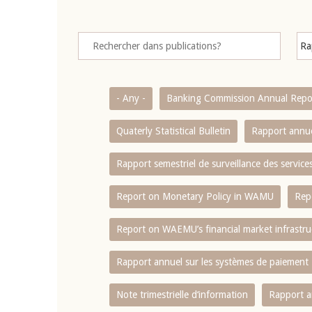
- Any -
Banking Commission Annual Repo
Quaterly Statistical Bulletin
Rapport annue
Rapport semestriel de surveillance des servic
Report on Monetary Policy in WAMU
Rep
Report on WAEMU’s financial market infrastru
Rapport annuel sur les systèmes de paiement
Note trimestrielle d‘information
Rapport a