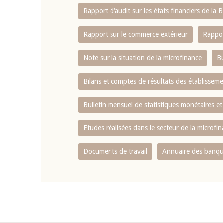
Rapport d‘audit sur les états financiers de la
Rapport sur le commerce extérieur
Rappor
Note sur la situation de la microfinance
Bu
Bilans et comptes de résultats des établissem
Bulletin mensuel de statistiques monétaires et
Etudes réalisées dans le secteur de la microfi
Documents de travail
Annuaire des banque