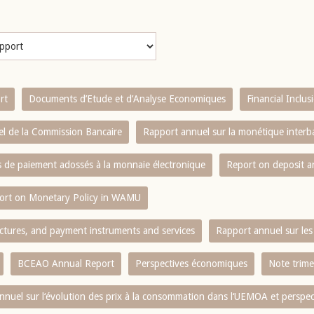
rt
Documents d’Etude et d’Analyse Economiques
Financial Inclu
l de la Commission Bancaire
Rapport annuel sur la monétique inter
es de paiement adossés à la monnaie électronique
Report on deposit 
ort on Monetary Policy in WAMU
ctures, and payment instruments and services
Rapport annuel sur les 
BCEAO Annual Report
Perspectives économiques
Note trime
nnuel sur l‘évolution des prix à la consommation dans l‘UEMOA et perspec