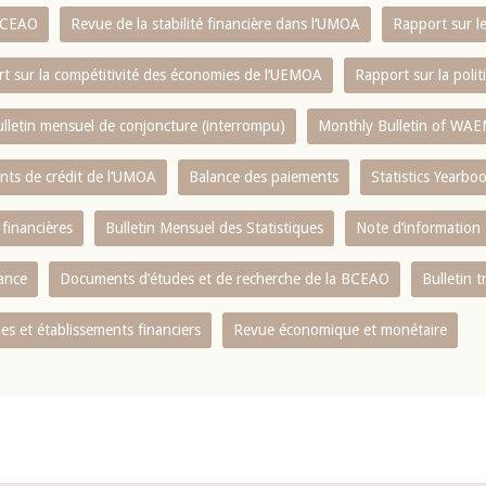
 BCEAO
Revue de la stabilité financière dans l‘UMOA
Rapport sur l
t sur la compétitivité des économies de l‘UEMOA
Rapport sur la poli
lletin mensuel de conjoncture (interrompu)
Monthly Bulletin of WAE
ents de crédit de l‘UMOA
Balance des paiements
Statistics Yearbo
 financières
Bulletin Mensuel des Statistiques
Note d’information
nance
Documents d’études et de recherche de la BCEAO
Bulletin t
s et établissements financiers
Revue économique et monétaire