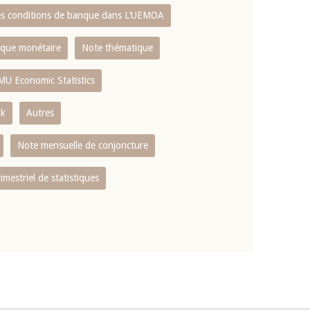
es conditions de banque dans L‘UEMOA
tique monétaire
Note thématique
MU Economic Statistics
ok
Autres
Note mensuelle de conjoncture
rimestriel de statistiques