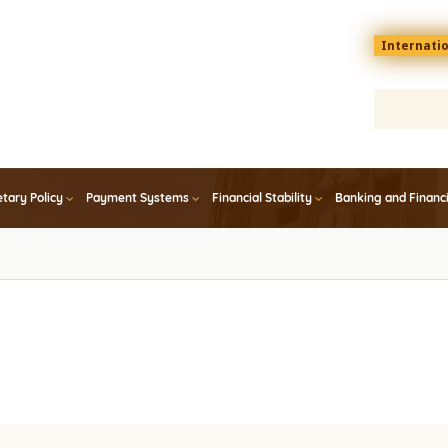
Menu
Internati
top
En
tary Policy
Payment Systems
Financial Stability
Banking and Financ