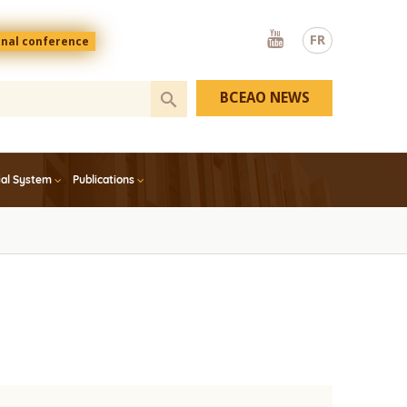
Youtube
FR
onal conference
BCEAO NEWS
ial System
Publications