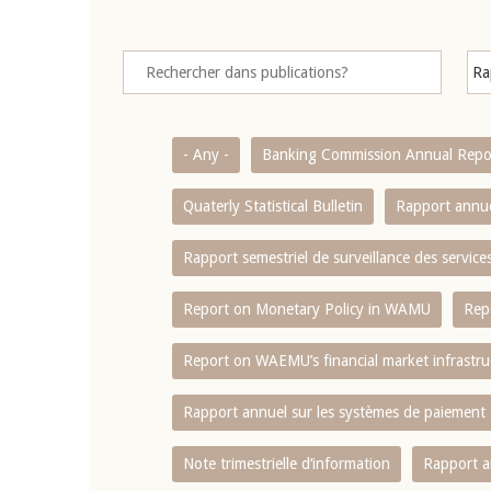
- Any -
Banking Commission Annual Repo
Quaterly Statistical Bulletin
Rapport annue
Rapport semestriel de surveillance des servic
Report on Monetary Policy in WAMU
Rep
Report on WAEMU’s financial market infrastru
Rapport annuel sur les systèmes de paiement
Note trimestrielle d‘information
Rapport a