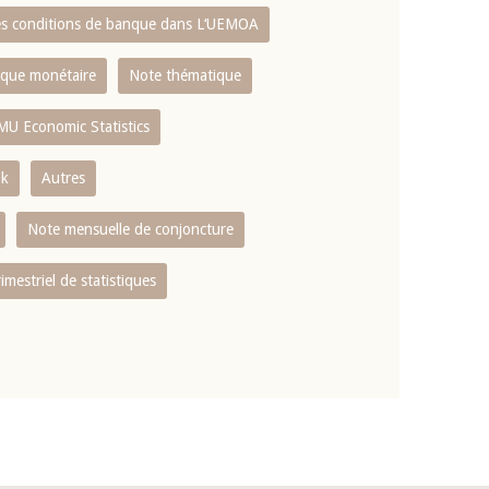
es conditions de banque dans L‘UEMOA
tique monétaire
Note thématique
MU Economic Statistics
ok
Autres
Note mensuelle de conjoncture
rimestriel de statistiques