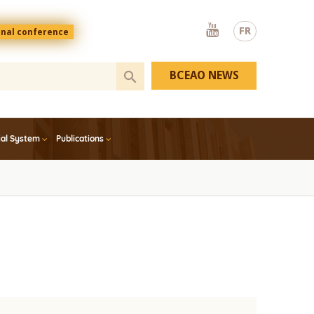
Youtube
FR
onal conference
BCEAO NEWS
ial System
Publications