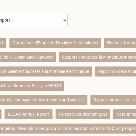
rt
Documents d’Etude et d’Analyse Economiques
Financial Inclu
l de la Commission Bancaire
Rapport annuel sur la monétique inter
es de paiement adossés à la monnaie électronique
Report on deposit 
ort on Monetary Policy in WAMU
ctures, and payment instruments and services
Rapport annuel sur les 
BCEAO Annual Report
Perspectives économiques
Note trime
nnuel sur l‘évolution des prix à la consommation dans l‘UEMOA et perspec