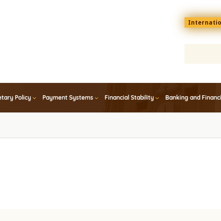
Menu
Internati
top
En
tary Policy
Payment Systems
Financial Stability
Banking and Financ