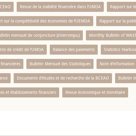
 BCEAO
Revue de la stabilité financière dans l‘UMOA
Rapport sur l
t sur la compétitivité des économies de l‘UEMOA
Rapport sur la poli
lletin mensuel de conjoncture (interrompu)
Monthly Bulletin of WAE
ents de crédit de l‘UMOA
Balance des paiements
Statistics Yearbo
 financières
Bulletin Mensuel des Statistiques
Note d’information
nance
Documents d’études et de recherche de la BCEAO
Bulletin t
s et établissements financiers
Revue économique et monétaire