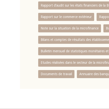
Rapport d‘audit sur les états financiers de la
Rapport sur le commerce extérieur
Rappor
Note sur la situation de la microfinance
Bu
Bilans et comptes de résultats des établissem
Bulletin mensuel de statistiques monétaires et
Etudes réalisées dans le secteur de la microfi
Documents de travail
Annuaire des banque