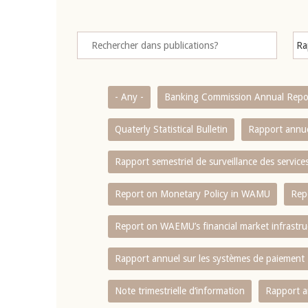
- Any -
Banking Commission Annual Repo
Quaterly Statistical Bulletin
Rapport annue
Rapport semestriel de surveillance des servic
Report on Monetary Policy in WAMU
Rep
Report on WAEMU’s financial market infrastru
Rapport annuel sur les systèmes de paiement
Note trimestrielle d‘information
Rapport a