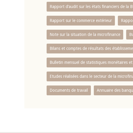
Rapport d‘audit sur les états financiers de la
Rapport sur le commerce extérieur
Rappor
Note sur la situation de la microfinance
Bu
Bilans et comptes de résultats des établissem
Bulletin mensuel de statistiques monétaires et
Etudes réalisées dans le secteur de la microfi
Documents de travail
Annuaire des banque