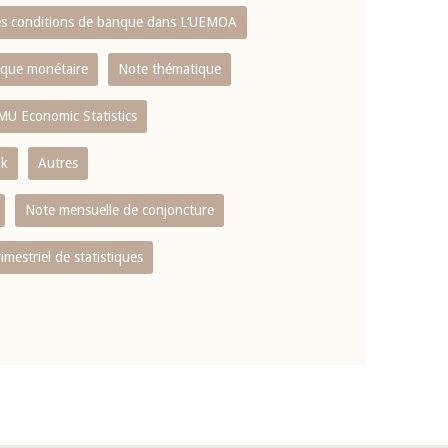
es conditions de banque dans L‘UEMOA
tique monétaire
Note thématique
MU Economic Statistics
ok
Autres
Note mensuelle de conjoncture
rimestriel de statistiques