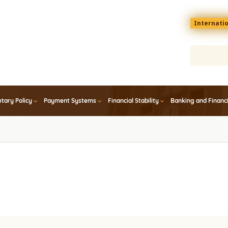
Menu
Internati
top
En
tary Policy
Payment Systems
Financial Stability
Banking and Financ