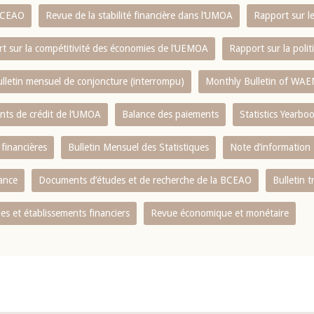
 BCEAO
Revue de la stabilité financière dans l‘UMOA
Rapport sur l
t sur la compétitivité des économies de l‘UEMOA
Rapport sur la poli
lletin mensuel de conjoncture (interrompu)
Monthly Bulletin of WAE
ents de crédit de l‘UMOA
Balance des paiements
Statistics Yearbo
 financières
Bulletin Mensuel des Statistiques
Note d’information
nance
Documents d’études et de recherche de la BCEAO
Bulletin t
s et établissements financiers
Revue économique et monétaire