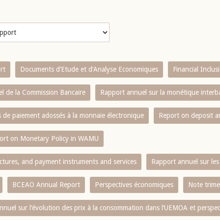
rt
Documents d’Etude et d’Analyse Economiques
Financial Inclu
l de la Commission Bancaire
Rapport annuel sur la monétique inter
es de paiement adossés à la monnaie électronique
Report on deposit 
ort on Monetary Policy in WAMU
ctures, and payment instruments and services
Rapport annuel sur les 
BCEAO Annual Report
Perspectives économiques
Note trime
nnuel sur l‘évolution des prix à la consommation dans l‘UEMOA et perspec