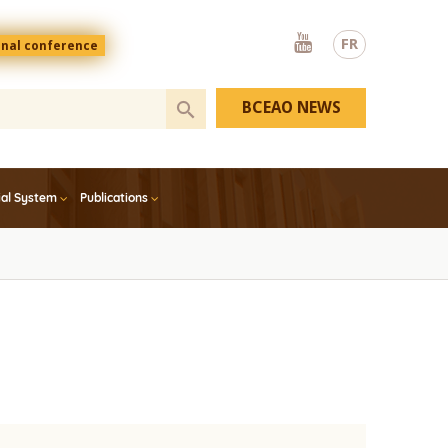
Youtube
FR
onal conference
BCEAO NEWS
ial System
Publications