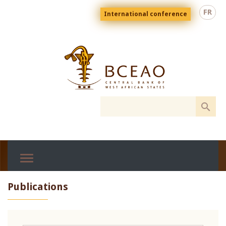
Skip
Menu
FR
International conference
to
top
En
main
content
Publications