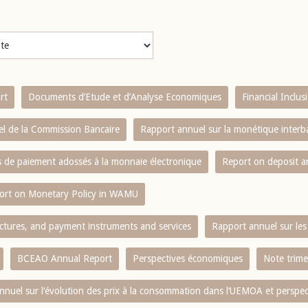
rt
Documents d’Etude et d’Analyse Economiques
Financial Inclu
l de la Commission Bancaire
Rapport annuel sur la monétique inter
es de paiement adossés à la monnaie électronique
Report on deposit 
ort on Monetary Policy in WAMU
ctures, and payment instruments and services
Rapport annuel sur les 
BCEAO Annual Report
Perspectives économiques
Note trime
nnuel sur l‘évolution des prix à la consommation dans l‘UEMOA et perspec