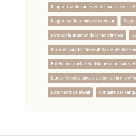
Rapport d‘audit sur les états financiers de la
Rapport sur le commerce extérieur
Rappor
Note sur la situation de la microfinance
Bu
Bilans et comptes de résultats des établissem
Bulletin mensuel de statistiques monétaires et
Etudes réalisées dans le secteur de la microfi
Documents de travail
Annuaire des banque