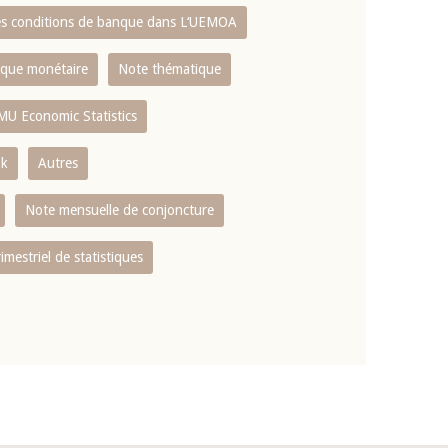
es conditions de banque dans L‘UEMOA
tique monétaire
Note thématique
MU Economic Statistics
ok
Autres
Note mensuelle de conjoncture
rimestriel de statistiques