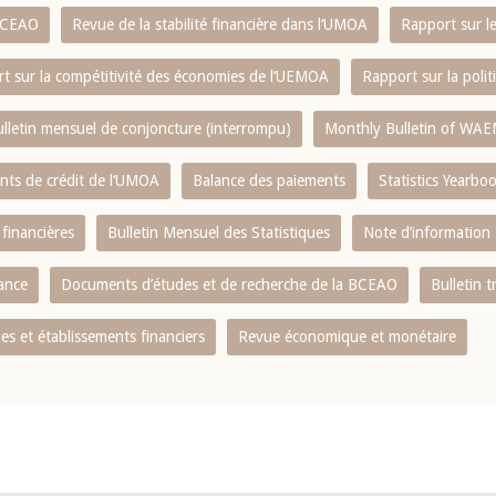
 BCEAO
Revue de la stabilité financière dans l‘UMOA
Rapport sur l
t sur la compétitivité des économies de l‘UEMOA
Rapport sur la poli
lletin mensuel de conjoncture (interrompu)
Monthly Bulletin of WAE
ents de crédit de l‘UMOA
Balance des paiements
Statistics Yearbo
 financières
Bulletin Mensuel des Statistiques
Note d’information
nance
Documents d’études et de recherche de la BCEAO
Bulletin t
s et établissements financiers
Revue économique et monétaire