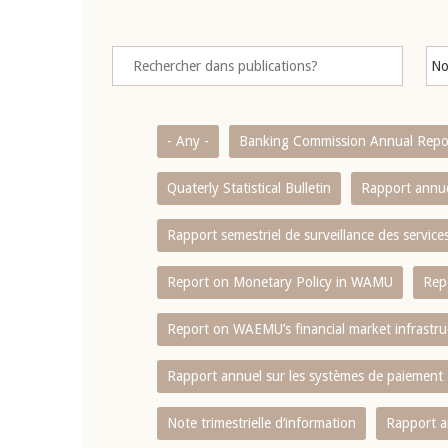
- Any -
Banking Commission Annual Repo
Quaterly Statistical Bulletin
Rapport annue
Rapport semestriel de surveillance des servic
Report on Monetary Policy in WAMU
Rep
Report on WAEMU’s financial market infrastru
Rapport annuel sur les systèmes de paiement
Note trimestrielle d‘information
Rapport a