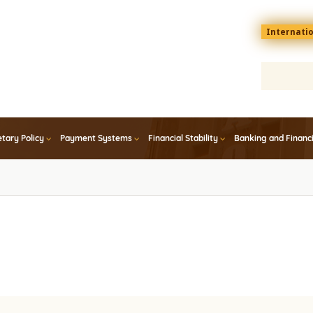
Menu
Internati
top
En
tary Policy
Payment Systems
Financial Stability
Banking and Financ