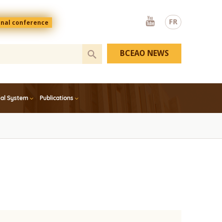
Youtube
FR
onal conference
BCEAO NEWS
ial System
Publications