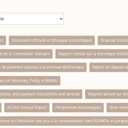
rt
Documents d’Etude et d’Analyse Economiques
Financial Inclu
l de la Commission Bancaire
Rapport annuel sur la monétique inter
es de paiement adossés à la monnaie électronique
Report on deposit 
ort on Monetary Policy in WAMU
ctures, and payment instruments and services
Rapport annuel sur les 
BCEAO Annual Report
Perspectives économiques
Note trime
nnuel sur l‘évolution des prix à la consommation dans l‘UEMOA et perspec