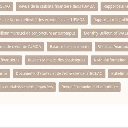
 BCEAO
Revue de la stabilité financière dans l‘UMOA
Rapport sur l
t sur la compétitivité des économies de l‘UEMOA
Rapport sur la poli
lletin mensuel de conjoncture (interrompu)
Monthly Bulletin of WAE
ents de crédit de l‘UMOA
Balance des paiements
Statistics Yearbo
 financières
Bulletin Mensuel des Statistiques
Note d’information
nance
Documents d’études et de recherche de la BCEAO
Bulletin t
s et établissements financiers
Revue économique et monétaire