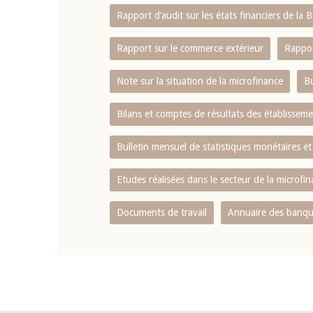
Rapport d‘audit sur les états financiers de la
Rapport sur le commerce extérieur
Rappor
Note sur la situation de la microfinance
Bu
Bilans et comptes de résultats des établissem
Bulletin mensuel de statistiques monétaires et
Etudes réalisées dans le secteur de la microfi
Documents de travail
Annuaire des banque