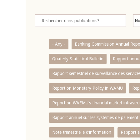
- Any -
Banking Commission Annual Repo
Quaterly Statistical Bulletin
Rapport annue
Rapport semestriel de surveillance des servic
Report on Monetary Policy in WAMU
Rep
Report on WAEMU’s financial market infrastru
Rapport annuel sur les systèmes de paiement
Note trimestrielle d‘information
Rapport a