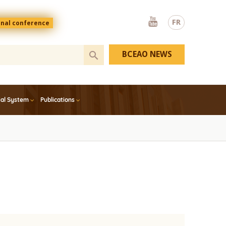
Youtube
FR
onal conference
BCEAO NEWS
ial System
Publications