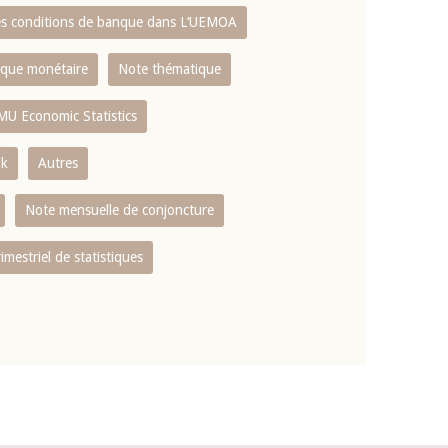
es conditions de banque dans L‘UEMOA
tique monétaire
Note thématique
MU Economic Statistics
ok
Autres
Note mensuelle de conjoncture
rimestriel de statistiques