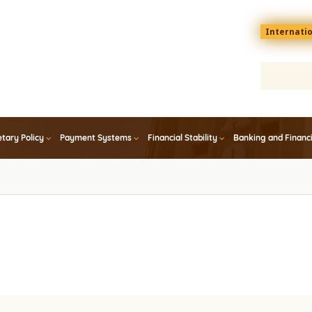
Menu
Internati
top
En
tary Policy
Payment Systems
Financial Stability
Banking and Financ