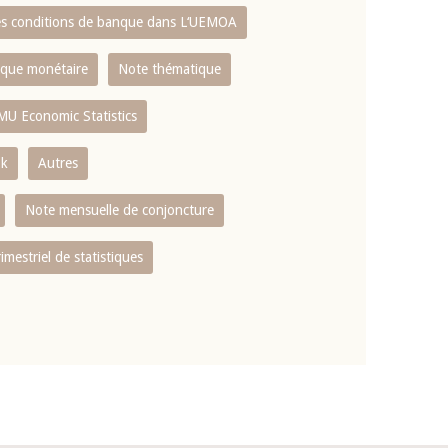
es conditions de banque dans L‘UEMOA
tique monétaire
Note thématique
MU Economic Statistics
ok
Autres
Note mensuelle de conjoncture
rimestriel de statistiques