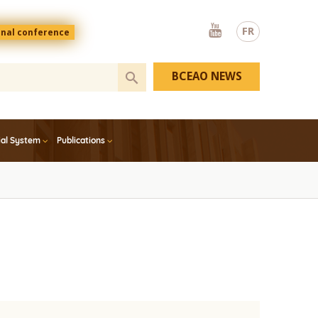
Youtube
FR
onal conference
BCEAO NEWS
ial System
Publications