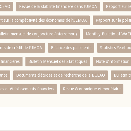
 BCEAO
Revue de la stabilité financière dans l‘UMOA
Rapport sur l
t sur la compétitivité des économies de l‘UEMOA
Rapport sur la poli
lletin mensuel de conjoncture (interrompu)
Monthly Bulletin of WAE
ents de crédit de l‘UMOA
Balance des paiements
Statistics Yearbo
 financières
Bulletin Mensuel des Statistiques
Note d’information
nance
Documents d’études et de recherche de la BCEAO
Bulletin t
s et établissements financiers
Revue économique et monétaire