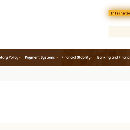
Menu
Internati
top
En
tary Policy
Payment Systems
Financial Stability
Banking and Financ