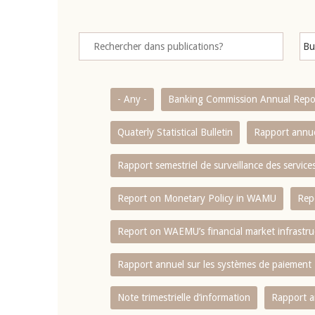
- Any -
Banking Commission Annual Repo
Quaterly Statistical Bulletin
Rapport annue
Rapport semestriel de surveillance des servic
Report on Monetary Policy in WAMU
Rep
Report on WAEMU’s financial market infrastru
Rapport annuel sur les systèmes de paiement
Note trimestrielle d‘information
Rapport a