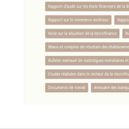
Rapport d‘audit sur les états financiers de la
Rapport sur le commerce extérieur
Rappor
Note sur la situation de la microfinance
Bu
Bilans et comptes de résultats des établissem
Bulletin mensuel de statistiques monétaires et
Etudes réalisées dans le secteur de la microfi
Documents de travail
Annuaire des banque