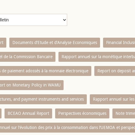
rt
Documents d’Etude et d’Analyse Economiques
Financial Inclu
l de la Commission Bancaire
Rapport annuel sur la monétique inter
es de paiement adossés à la monnaie électronique
Report on deposit 
ort on Monetary Policy in WAMU
ctures, and payment instruments and services
Rapport annuel sur les 
BCEAO Annual Report
Perspectives économiques
Note trime
nnuel sur l‘évolution des prix à la consommation dans l‘UEMOA et perspec