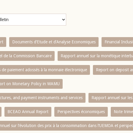
rt
Documents d’Etude et d’Analyse Economiques
Financial Inclu
l de la Commission Bancaire
Rapport annuel sur la monétique inter
es de paiement adossés à la monnaie électronique
Report on deposit 
ort on Monetary Policy in WAMU
ctures, and payment instruments and services
Rapport annuel sur les 
BCEAO Annual Report
Perspectives économiques
Note trime
nnuel sur l‘évolution des prix à la consommation dans l‘UEMOA et perspec