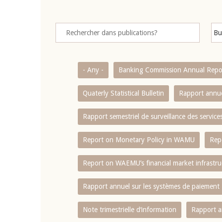
- Any -
Banking Commission Annual Repo
Quaterly Statistical Bulletin
Rapport annue
Rapport semestriel de surveillance des servic
Report on Monetary Policy in WAMU
Rep
Report on WAEMU’s financial market infrastru
Rapport annuel sur les systèmes de paiement
Note trimestrielle d‘information
Rapport a