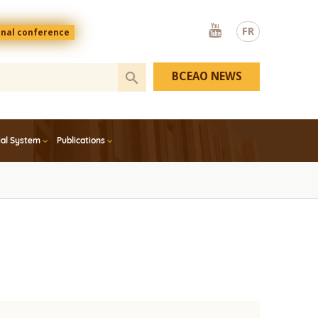
Youtube
FR
onal conference
BCEAO NEWS
ial System
Publications