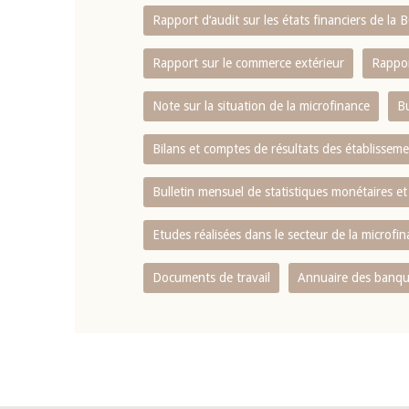
Rapport d‘audit sur les états financiers de la
Rapport sur le commerce extérieur
Rappor
Note sur la situation de la microfinance
Bu
Bilans et comptes de résultats des établissem
Bulletin mensuel de statistiques monétaires et
Etudes réalisées dans le secteur de la microfi
Documents de travail
Annuaire des banque