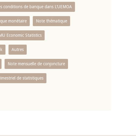
es conditions de banque dans L‘UEMOA
tique monétaire
Note thématique
MU Economic Statistics
ok
Autres
Note mensuelle de conjoncture
rimestriel de statistiques