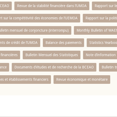
 BCEAO
Revue de la stabilité financière dans l‘UMOA
Rapport sur l
t sur la compétitivité des économies de l‘UEMOA
Rapport sur la poli
lletin mensuel de conjoncture (interrompu)
Monthly Bulletin of WAE
ents de crédit de l‘UMOA
Balance des paiements
Statistics Yearbo
 financières
Bulletin Mensuel des Statistiques
Note d’information
nance
Documents d’études et de recherche de la BCEAO
Bulletin t
s et établissements financiers
Revue économique et monétaire