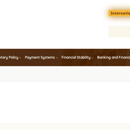
Menu
Internati
top
En
tary Policy
Payment Systems
Financial Stability
Banking and Financ