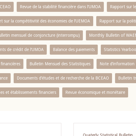
 BCEAO
Revue de la stabilité financière dans l‘UMOA
Rapport sur l
t sur la compétitivité des économies de l‘UEMOA
Rapport sur la poli
lletin mensuel de conjoncture (interrompu)
Monthly Bulletin of WAE
ents de crédit de l‘UMOA
Balance des paiements
Statistics Yearbo
 financières
Bulletin Mensuel des Statistiques
Note d’information
nance
Documents d’études et de recherche de la BCEAO
Bulletin t
s et établissements financiers
Revue économique et monétaire
Quaterly Statistical Bulletin