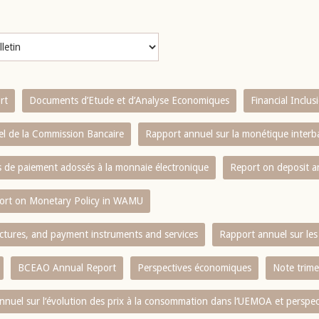
rt
Documents d’Etude et d’Analyse Economiques
Financial Inclu
l de la Commission Bancaire
Rapport annuel sur la monétique inter
es de paiement adossés à la monnaie électronique
Report on deposit 
ort on Monetary Policy in WAMU
ctures, and payment instruments and services
Rapport annuel sur les 
BCEAO Annual Report
Perspectives économiques
Note trime
nnuel sur l‘évolution des prix à la consommation dans l‘UEMOA et perspec