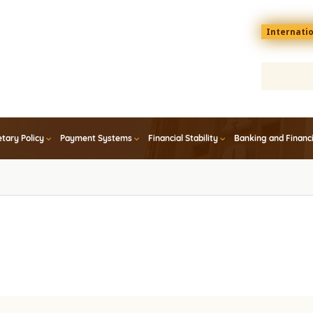
Menu
Internati
top
En
tary Policy
Payment Systems
Financial Stability
Banking and Financ