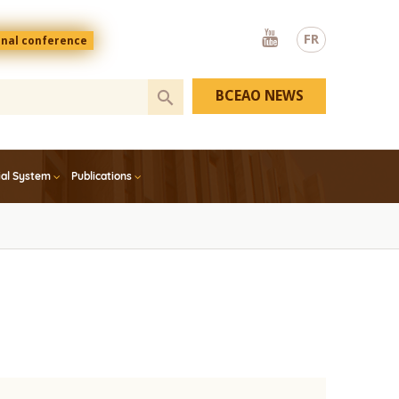
Youtube
FR
onal conference
BCEAO NEWS
ial System
Publications