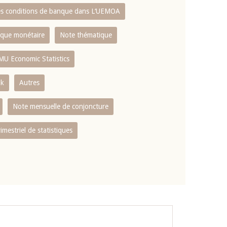
es conditions de banque dans L‘UEMOA
tique monétaire
Note thématique
MU Economic Statistics
ok
Autres
Note mensuelle de conjoncture
rimestriel de statistiques