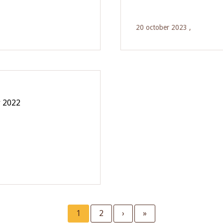
20 october 2023 ,
r 2022
Current
1
Page
2
Next
›
Last
»