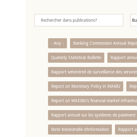
- Any -
Banking Commission Annual Repo
Quaterly Statistical Bulletin
Rapport annue
Rapport semestriel de surveillance des servic
Report on Monetary Policy in WAMU
Rep
Report on WAEMU’s financial market infrastru
Rapport annuel sur les systèmes de paiement
Note trimestrielle d‘information
Rapport a