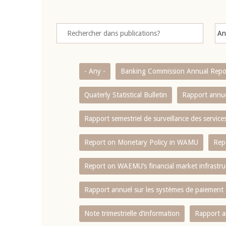
- Any -
Banking Commission Annual Repo
Quaterly Statistical Bulletin
Rapport annue
Rapport semestriel de surveillance des servic
Report on Monetary Policy in WAMU
Rep
Report on WAEMU’s financial market infrastru
Rapport annuel sur les systèmes de paiement
Note trimestrielle d‘information
Rapport a