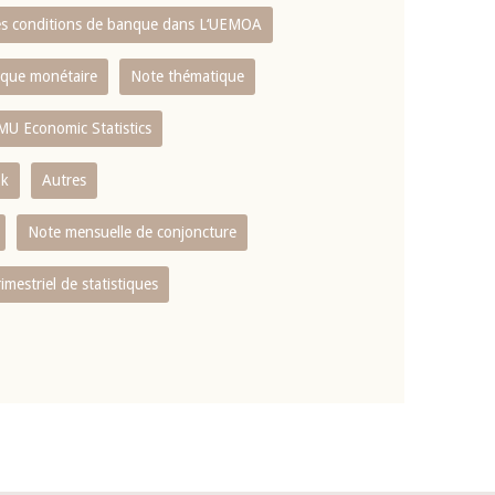
es conditions de banque dans L‘UEMOA
tique monétaire
Note thématique
MU Economic Statistics
ok
Autres
Note mensuelle de conjoncture
rimestriel de statistiques