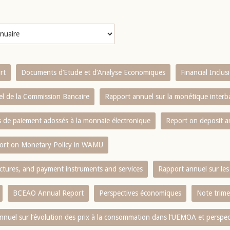
rt
Documents d’Etude et d’Analyse Economiques
Financial Inclu
l de la Commission Bancaire
Rapport annuel sur la monétique inter
es de paiement adossés à la monnaie électronique
Report on deposit 
ort on Monetary Policy in WAMU
ctures, and payment instruments and services
Rapport annuel sur les 
BCEAO Annual Report
Perspectives économiques
Note trime
nnuel sur l‘évolution des prix à la consommation dans l‘UEMOA et perspec