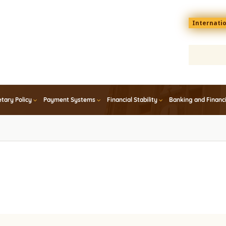
Menu
Internati
top
En
tary Policy
Payment Systems
Financial Stability
Banking and Financ