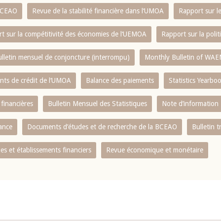
 BCEAO
Revue de la stabilité financière dans l‘UMOA
Rapport sur l
t sur la compétitivité des économies de l‘UEMOA
Rapport sur la poli
lletin mensuel de conjoncture (interrompu)
Monthly Bulletin of WAE
ents de crédit de l‘UMOA
Balance des paiements
Statistics Yearbo
 financières
Bulletin Mensuel des Statistiques
Note d’information
nance
Documents d’études et de recherche de la BCEAO
Bulletin t
s et établissements financiers
Revue économique et monétaire