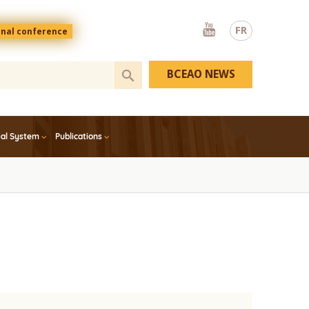
Youtube
FR
onal conference
BCEAO NEWS
ial System
Publications