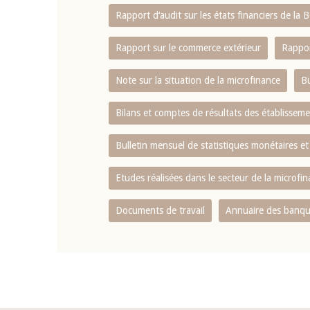
Rapport d‘audit sur les états financiers de la
Rapport sur le commerce extérieur
Rappor
Note sur la situation de la microfinance
Bu
Bilans et comptes de résultats des établissem
Bulletin mensuel de statistiques monétaires et
Etudes réalisées dans le secteur de la microfi
Documents de travail
Annuaire des banque