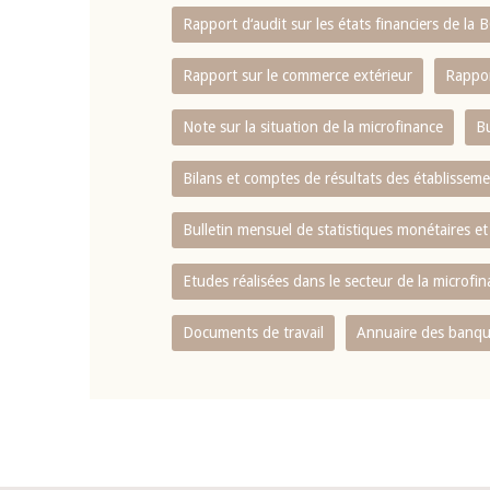
Rapport d‘audit sur les états financiers de la
Rapport sur le commerce extérieur
Rappor
Note sur la situation de la microfinance
Bu
Bilans et comptes de résultats des établissem
Bulletin mensuel de statistiques monétaires et
Etudes réalisées dans le secteur de la microfi
Documents de travail
Annuaire des banque