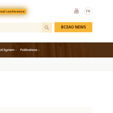
Youtube
FR
onal conference
BCEAO NEWS
ial System
Publications