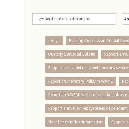
- Any -
Banking Commission Annual Repo
Quaterly Statistical Bulletin
Rapport annue
Rapport semestriel de surveillance des servic
Report on Monetary Policy in WAMU
Rep
Report on WAEMU’s financial market infrastru
Rapport annuel sur les systèmes de paiement
Note trimestrielle d‘information
Rapport a