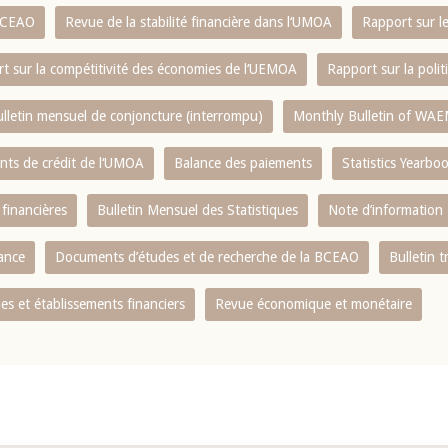
 BCEAO
Revue de la stabilité financière dans l‘UMOA
Rapport sur l
t sur la compétitivité des économies de l‘UEMOA
Rapport sur la poli
lletin mensuel de conjoncture (interrompu)
Monthly Bulletin of WAE
ents de crédit de l‘UMOA
Balance des paiements
Statistics Yearbo
 financières
Bulletin Mensuel des Statistiques
Note d’information
nance
Documents d’études et de recherche de la BCEAO
Bulletin t
s et établissements financiers
Revue économique et monétaire