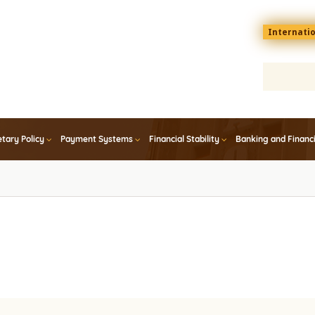
Menu
Internati
top
En
tary Policy
Payment Systems
Financial Stability
Banking and Financ