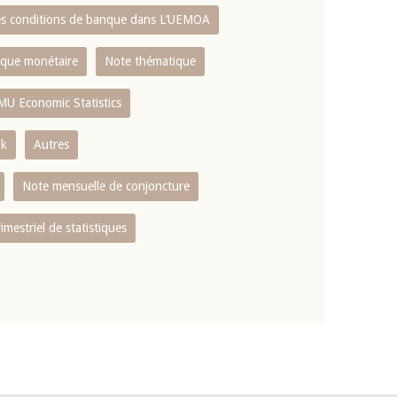
es conditions de banque dans L‘UEMOA
tique monétaire
Note thématique
MU Economic Statistics
ok
Autres
Note mensuelle de conjoncture
rimestriel de statistiques