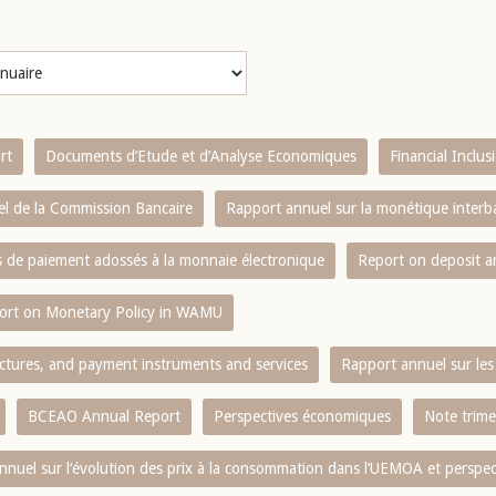
rt
Documents d’Etude et d’Analyse Economiques
Financial Inclu
l de la Commission Bancaire
Rapport annuel sur la monétique inter
es de paiement adossés à la monnaie électronique
Report on deposit 
ort on Monetary Policy in WAMU
ctures, and payment instruments and services
Rapport annuel sur les 
BCEAO Annual Report
Perspectives économiques
Note trime
nnuel sur l‘évolution des prix à la consommation dans l‘UEMOA et perspec