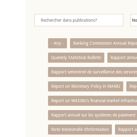
- Any -
Banking Commission Annual Repo
Quaterly Statistical Bulletin
Rapport annue
Rapport semestriel de surveillance des servic
Report on Monetary Policy in WAMU
Rep
Report on WAEMU’s financial market infrastru
Rapport annuel sur les systèmes de paiement
Note trimestrielle d‘information
Rapport a