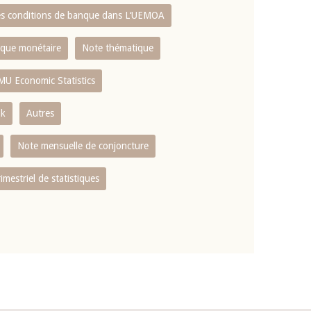
es conditions de banque dans L‘UEMOA
tique monétaire
Note thématique
MU Economic Statistics
ok
Autres
Note mensuelle de conjoncture
rimestriel de statistiques