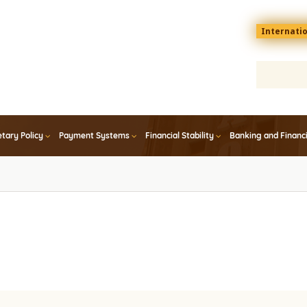
Menu
Internati
top
En
tary Policy
Payment Systems
Financial Stability
Banking and Financ