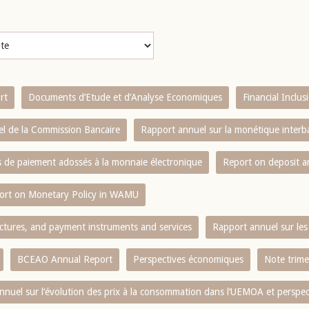
rt
Documents d’Etude et d’Analyse Economiques
Financial Inclu
l de la Commission Bancaire
Rapport annuel sur la monétique inter
es de paiement adossés à la monnaie électronique
Report on deposit 
ort on Monetary Policy in WAMU
ctures, and payment instruments and services
Rapport annuel sur les 
BCEAO Annual Report
Perspectives économiques
Note trime
nnuel sur l‘évolution des prix à la consommation dans l‘UEMOA et perspec