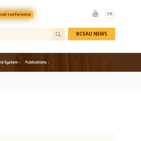
Youtube
FR
onal conference
BCEAO NEWS
ial System
Publications