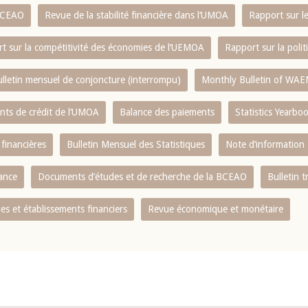
 BCEAO
Revue de la stabilité financière dans l‘UMOA
Rapport sur l
t sur la compétitivité des économies de l‘UEMOA
Rapport sur la poli
lletin mensuel de conjoncture (interrompu)
Monthly Bulletin of WAE
ents de crédit de l‘UMOA
Balance des paiements
Statistics Yearbo
 financières
Bulletin Mensuel des Statistiques
Note d’information
nance
Documents d’études et de recherche de la BCEAO
Bulletin t
s et établissements financiers
Revue économique et monétaire