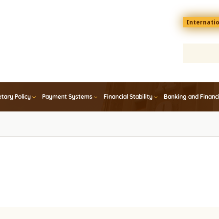
Menu
Internati
top
En
tary Policy
Payment Systems
Financial Stability
Banking and Financ