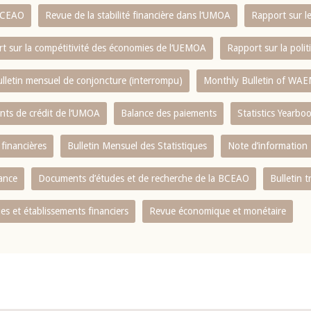
 BCEAO
Revue de la stabilité financière dans l‘UMOA
Rapport sur l
t sur la compétitivité des économies de l‘UEMOA
Rapport sur la poli
lletin mensuel de conjoncture (interrompu)
Monthly Bulletin of WAE
ents de crédit de l‘UMOA
Balance des paiements
Statistics Yearbo
 financières
Bulletin Mensuel des Statistiques
Note d’information
nance
Documents d’études et de recherche de la BCEAO
Bulletin t
s et établissements financiers
Revue économique et monétaire