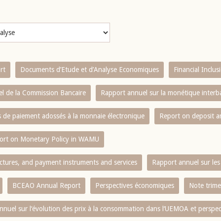
rt
Documents d’Etude et d’Analyse Economiques
Financial Inclu
l de la Commission Bancaire
Rapport annuel sur la monétique inter
es de paiement adossés à la monnaie électronique
Report on deposit 
ort on Monetary Policy in WAMU
ctures, and payment instruments and services
Rapport annuel sur les 
BCEAO Annual Report
Perspectives économiques
Note trime
nnuel sur l‘évolution des prix à la consommation dans l‘UEMOA et perspec