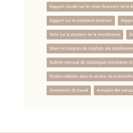
Rapport d‘audit sur les états financiers de la
Rapport sur le commerce extérieur
Rappor
Note sur la situation de la microfinance
Bu
Bilans et comptes de résultats des établissem
Bulletin mensuel de statistiques monétaires et
Etudes réalisées dans le secteur de la microfi
Documents de travail
Annuaire des banque