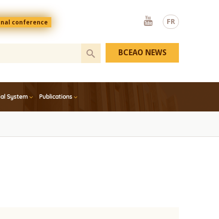
Youtube
FR
onal conference
BCEAO NEWS
ial System
Publications