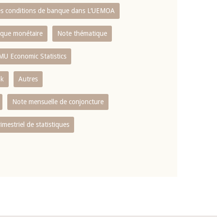
es conditions de banque dans L‘UEMOA
tique monétaire
Note thématique
MU Economic Statistics
ok
Autres
Note mensuelle de conjoncture
rimestriel de statistiques