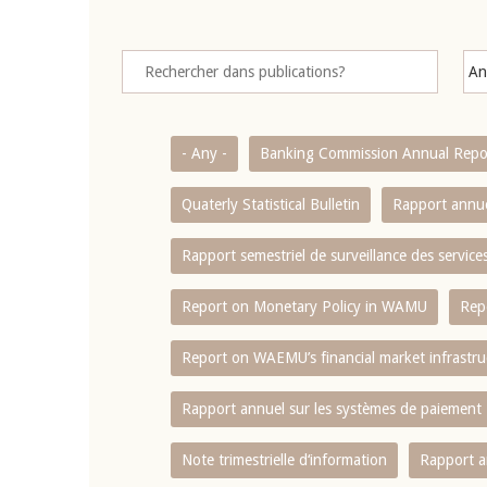
- Any -
Banking Commission Annual Repo
Quaterly Statistical Bulletin
Rapport annue
Rapport semestriel de surveillance des servic
Report on Monetary Policy in WAMU
Rep
Report on WAEMU’s financial market infrastru
Rapport annuel sur les systèmes de paiement
Note trimestrielle d‘information
Rapport a