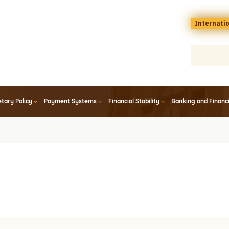
Menu
Internati
top
En
tary Policy
Payment Systems
Financial Stability
Banking and Financ