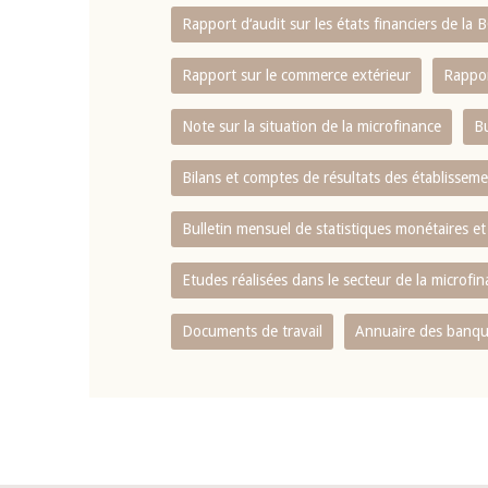
Rapport d‘audit sur les états financiers de la
Rapport sur le commerce extérieur
Rappor
Note sur la situation de la microfinance
Bu
Bilans et comptes de résultats des établissem
Bulletin mensuel de statistiques monétaires et
Etudes réalisées dans le secteur de la microfi
Documents de travail
Annuaire des banque