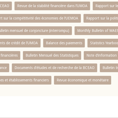
 BCEAO
Revue de la stabilité financière dans l‘UMOA
Rapport sur l
t sur la compétitivité des économies de l‘UEMOA
Rapport sur la poli
lletin mensuel de conjoncture (interrompu)
Monthly Bulletin of WAE
ents de crédit de l‘UMOA
Balance des paiements
Statistics Yearbo
 financières
Bulletin Mensuel des Statistiques
Note d’information
nance
Documents d’études et de recherche de la BCEAO
Bulletin t
s et établissements financiers
Revue économique et monétaire