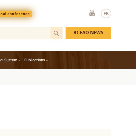
Youtube
FR
onal conference
BCEAO NEWS
ial System
Publications