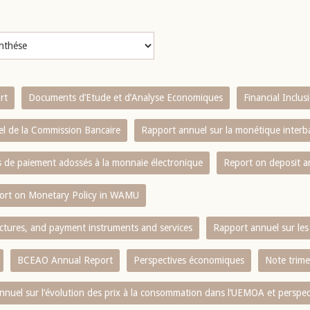
rt
Documents d’Etude et d’Analyse Economiques
Financial Inclu
l de la Commission Bancaire
Rapport annuel sur la monétique inter
es de paiement adossés à la monnaie électronique
Report on deposit 
ort on Monetary Policy in WAMU
ctures, and payment instruments and services
Rapport annuel sur les 
BCEAO Annual Report
Perspectives économiques
Note trime
nnuel sur l‘évolution des prix à la consommation dans l‘UEMOA et perspec