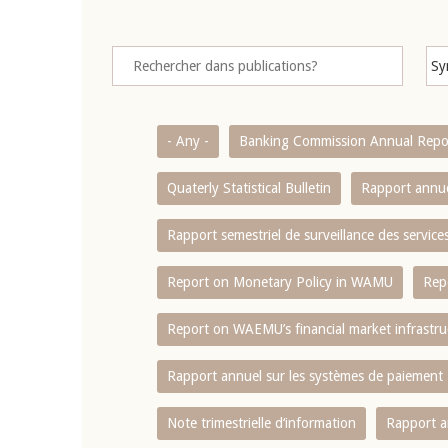
- Any -
Banking Commission Annual Repo
Quaterly Statistical Bulletin
Rapport annue
Rapport semestriel de surveillance des servic
Report on Monetary Policy in WAMU
Rep
Report on WAEMU’s financial market infrastru
Rapport annuel sur les systèmes de paiement
Note trimestrielle d‘information
Rapport a