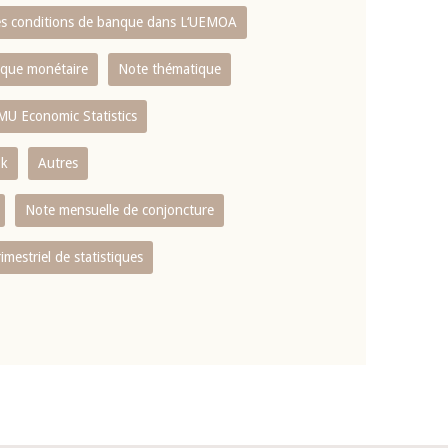
es conditions de banque dans L‘UEMOA
tique monétaire
Note thématique
MU Economic Statistics
ok
Autres
Note mensuelle de conjoncture
rimestriel de statistiques