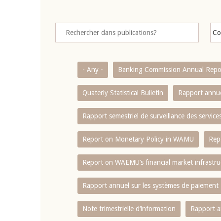
- Any -
Banking Commission Annual Repo
Quaterly Statistical Bulletin
Rapport annue
Rapport semestriel de surveillance des servic
Report on Monetary Policy in WAMU
Rep
Report on WAEMU’s financial market infrastru
Rapport annuel sur les systèmes de paiement
Note trimestrielle d‘information
Rapport a