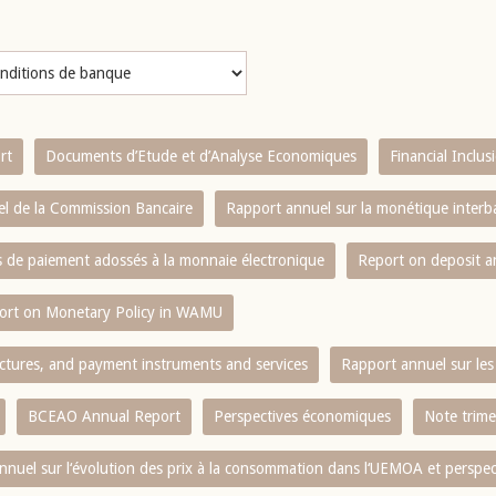
rt
Documents d’Etude et d’Analyse Economiques
Financial Inclu
l de la Commission Bancaire
Rapport annuel sur la monétique inter
es de paiement adossés à la monnaie électronique
Report on deposit 
ort on Monetary Policy in WAMU
ctures, and payment instruments and services
Rapport annuel sur les 
BCEAO Annual Report
Perspectives économiques
Note trime
nnuel sur l‘évolution des prix à la consommation dans l‘UEMOA et perspec