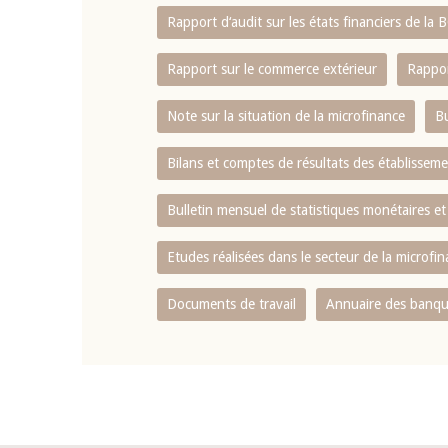
Rapport d‘audit sur les états financiers de la
Rapport sur le commerce extérieur
Rappor
Note sur la situation de la microfinance
Bu
Bilans et comptes de résultats des établissem
Bulletin mensuel de statistiques monétaires et
Etudes réalisées dans le secteur de la microfi
Documents de travail
Annuaire des banque