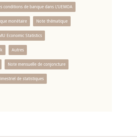
es conditions de banque dans L‘UEMOA
tique monétaire
Note thématique
MU Economic Statistics
ok
Autres
Note mensuelle de conjoncture
rimestriel de statistiques