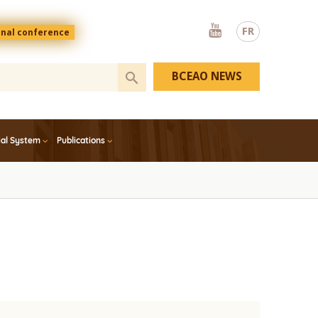
Youtube
FR
onal conference
BCEAO NEWS
ial System
Publications