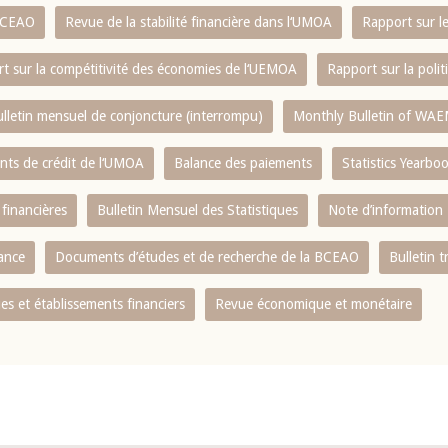
 BCEAO
Revue de la stabilité financière dans l‘UMOA
Rapport sur l
t sur la compétitivité des économies de l‘UEMOA
Rapport sur la poli
lletin mensuel de conjoncture (interrompu)
Monthly Bulletin of WAE
ents de crédit de l‘UMOA
Balance des paiements
Statistics Yearbo
 financières
Bulletin Mensuel des Statistiques
Note d’information
nance
Documents d’études et de recherche de la BCEAO
Bulletin t
s et établissements financiers
Revue économique et monétaire