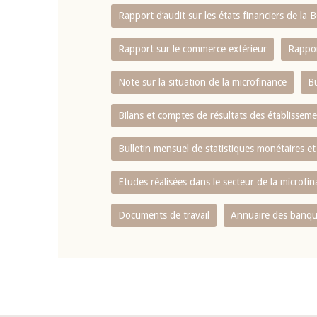
Rapport d‘audit sur les états financiers de la
Rapport sur le commerce extérieur
Rappor
Note sur la situation de la microfinance
Bu
Bilans et comptes de résultats des établissem
Bulletin mensuel de statistiques monétaires et
Etudes réalisées dans le secteur de la microfi
Documents de travail
Annuaire des banque