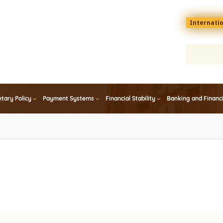
Menu
Internati
top
En
tary Policy
Payment Systems
Financial Stability
Banking and Financ