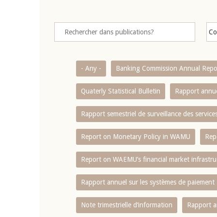
- Any -
Banking Commission Annual Repo
Quaterly Statistical Bulletin
Rapport annue
Rapport semestriel de surveillance des servic
Report on Monetary Policy in WAMU
Rep
Report on WAEMU’s financial market infrastru
Rapport annuel sur les systèmes de paiement
Note trimestrielle d‘information
Rapport a