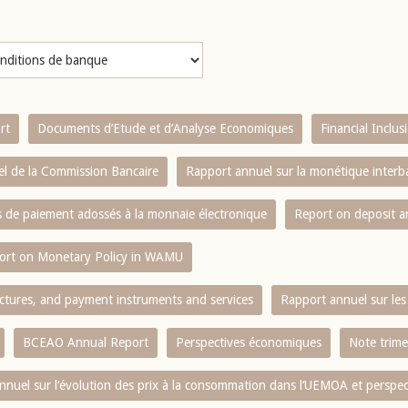
rt
Documents d’Etude et d’Analyse Economiques
Financial Inclu
l de la Commission Bancaire
Rapport annuel sur la monétique inter
es de paiement adossés à la monnaie électronique
Report on deposit 
ort on Monetary Policy in WAMU
ctures, and payment instruments and services
Rapport annuel sur les 
BCEAO Annual Report
Perspectives économiques
Note trime
nnuel sur l‘évolution des prix à la consommation dans l‘UEMOA et perspec