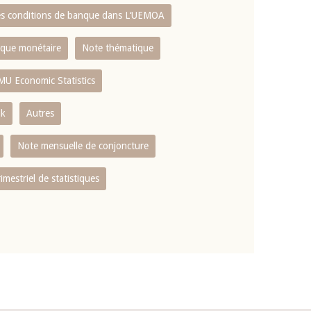
es conditions de banque dans L‘UEMOA
tique monétaire
Note thématique
MU Economic Statistics
ok
Autres
Note mensuelle de conjoncture
rimestriel de statistiques