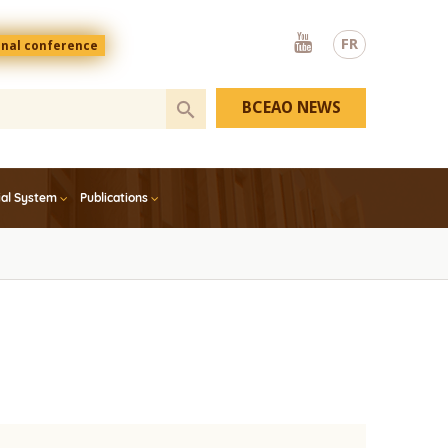
Youtube
FR
onal conference
BCEAO NEWS
ial System
Publications