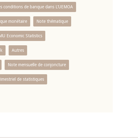
es conditions de banque dans L‘UEMOA
tique monétaire
Note thématique
MU Economic Statistics
ok
Autres
Note mensuelle de conjoncture
rimestriel de statistiques