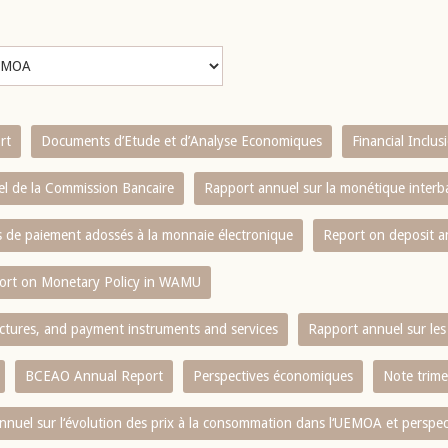
rt
Documents d’Etude et d’Analyse Economiques
Financial Inclu
l de la Commission Bancaire
Rapport annuel sur la monétique inter
es de paiement adossés à la monnaie électronique
Report on deposit 
ort on Monetary Policy in WAMU
ctures, and payment instruments and services
Rapport annuel sur les 
BCEAO Annual Report
Perspectives économiques
Note trime
nnuel sur l‘évolution des prix à la consommation dans l‘UEMOA et perspec