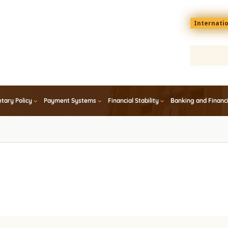
Menu
Internati
top
En
tary Policy
Payment Systems
Financial Stability
Banking and Financ