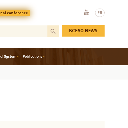
Youtube
FR
onal conference
BCEAO NEWS
ial System
Publications