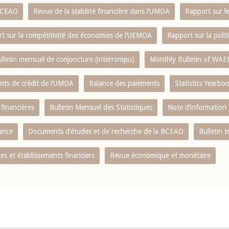
 BCEAO
Revue de la stabilité financière dans l‘UMOA
Rapport sur l
t sur la compétitivité des économies de l‘UEMOA
Rapport sur la poli
lletin mensuel de conjoncture (interrompu)
Monthly Bulletin of WAE
ents de crédit de l‘UMOA
Balance des paiements
Statistics Yearbo
 financières
Bulletin Mensuel des Statistiques
Note d’information
nance
Documents d’études et de recherche de la BCEAO
Bulletin t
s et établissements financiers
Revue économique et monétaire