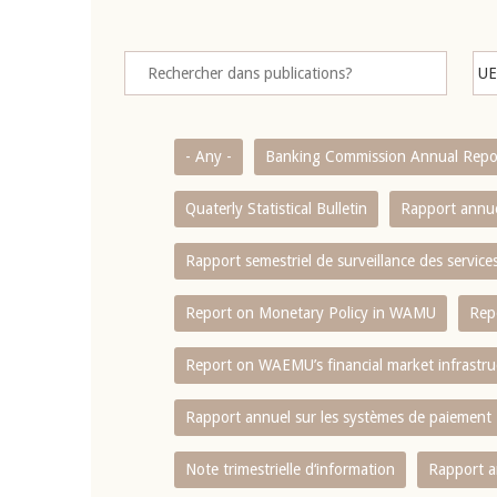
- Any -
Banking Commission Annual Repo
Quaterly Statistical Bulletin
Rapport annue
Rapport semestriel de surveillance des servic
Report on Monetary Policy in WAMU
Rep
Report on WAEMU’s financial market infrastru
Rapport annuel sur les systèmes de paiement
Note trimestrielle d‘information
Rapport a