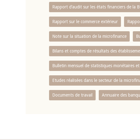
Rapport d‘audit sur les états financiers de la
Rapport sur le commerce extérieur
Rappor
Note sur la situation de la microfinance
Bu
Bilans et comptes de résultats des établissem
Bulletin mensuel de statistiques monétaires et
Etudes réalisées dans le secteur de la microfi
Documents de travail
Annuaire des banque