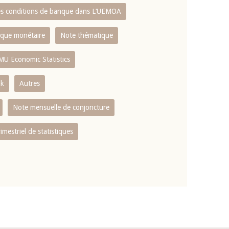
es conditions de banque dans L‘UEMOA
tique monétaire
Note thématique
MU Economic Statistics
ok
Autres
Note mensuelle de conjoncture
rimestriel de statistiques