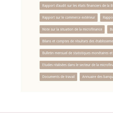
Rapport d‘audit sur les états financiers de la
Rapport sur le commerce extérieur
Rappor
Note sur la situation de la microfinance
Bu
Bilans et comptes de résultats des établissem
Bulletin mensuel de statistiques monétaires et
Etudes réalisées dans le secteur de la microfi
Documents de travail
Annuaire des banque