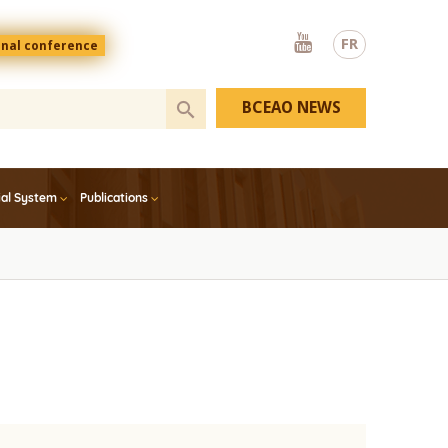
Youtube
FR
onal conference
BCEAO NEWS
ial System
Publications