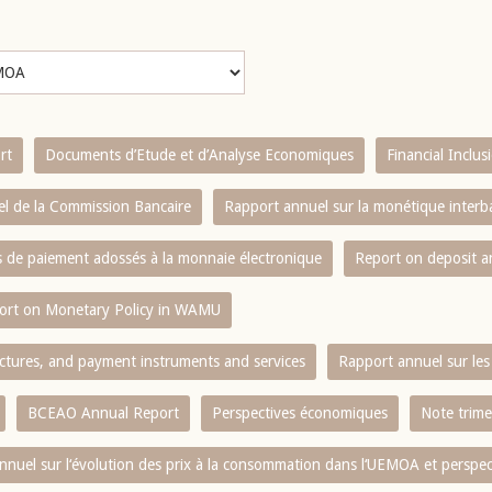
rt
Documents d’Etude et d’Analyse Economiques
Financial Inclu
l de la Commission Bancaire
Rapport annuel sur la monétique inter
es de paiement adossés à la monnaie électronique
Report on deposit 
ort on Monetary Policy in WAMU
ctures, and payment instruments and services
Rapport annuel sur les 
BCEAO Annual Report
Perspectives économiques
Note trime
nnuel sur l‘évolution des prix à la consommation dans l‘UEMOA et perspec