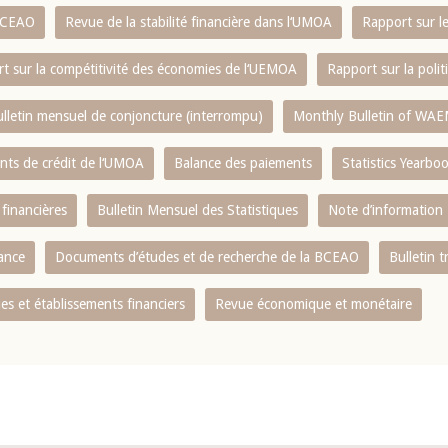
 BCEAO
Revue de la stabilité financière dans l‘UMOA
Rapport sur l
t sur la compétitivité des économies de l‘UEMOA
Rapport sur la poli
lletin mensuel de conjoncture (interrompu)
Monthly Bulletin of WAE
ents de crédit de l‘UMOA
Balance des paiements
Statistics Yearbo
 financières
Bulletin Mensuel des Statistiques
Note d’information
nance
Documents d’études et de recherche de la BCEAO
Bulletin t
s et établissements financiers
Revue économique et monétaire