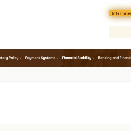
Menu
Internati
top
En
tary Policy
Payment Systems
Financial Stability
Banking and Financ