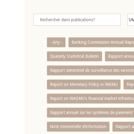
- Any -
Banking Commission Annual Repo
Quaterly Statistical Bulletin
Rapport annue
Rapport semestriel de surveillance des servic
Report on Monetary Policy in WAMU
Rep
Report on WAEMU’s financial market infrastru
Rapport annuel sur les systèmes de paiement
Note trimestrielle d‘information
Rapport a