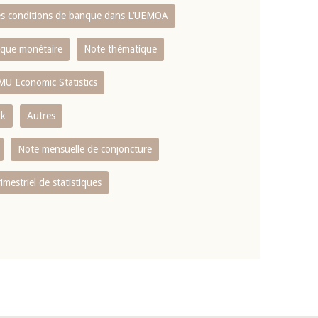
es conditions de banque dans L‘UEMOA
tique monétaire
Note thématique
MU Economic Statistics
ok
Autres
Note mensuelle de conjoncture
rimestriel de statistiques