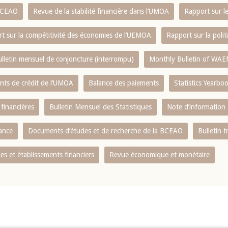
 BCEAO
Revue de la stabilité financière dans l‘UMOA
Rapport sur l
t sur la compétitivité des économies de l‘UEMOA
Rapport sur la poli
lletin mensuel de conjoncture (interrompu)
Monthly Bulletin of WAE
ents de crédit de l‘UMOA
Balance des paiements
Statistics Yearbo
 financières
Bulletin Mensuel des Statistiques
Note d’information
nance
Documents d’études et de recherche de la BCEAO
Bulletin t
s et établissements financiers
Revue économique et monétaire