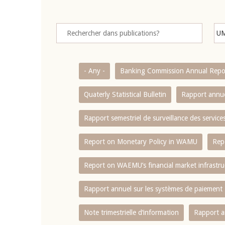
- Any -
Banking Commission Annual Repo
Quaterly Statistical Bulletin
Rapport annue
Rapport semestriel de surveillance des servic
Report on Monetary Policy in WAMU
Rep
Report on WAEMU’s financial market infrastru
Rapport annuel sur les systèmes de paiement
Note trimestrielle d‘information
Rapport a