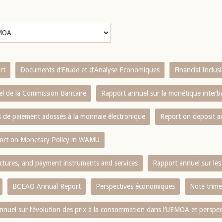
rt
Documents d’Etude et d’Analyse Economiques
Financial Inclu
l de la Commission Bancaire
Rapport annuel sur la monétique inter
es de paiement adossés à la monnaie électronique
Report on deposit 
ort on Monetary Policy in WAMU
ctures, and payment instruments and services
Rapport annuel sur les 
BCEAO Annual Report
Perspectives économiques
Note trime
nnuel sur l‘évolution des prix à la consommation dans l‘UEMOA et perspec