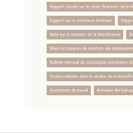
Rapport d‘audit sur les états financiers de la
Rapport sur le commerce extérieur
Rappor
Note sur la situation de la microfinance
Bu
Bilans et comptes de résultats des établissem
Bulletin mensuel de statistiques monétaires et
Etudes réalisées dans le secteur de la microfi
Documents de travail
Annuaire des banque