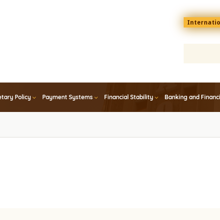
Menu
Internati
top
En
tary Policy
Payment Systems
Financial Stability
Banking and Financ