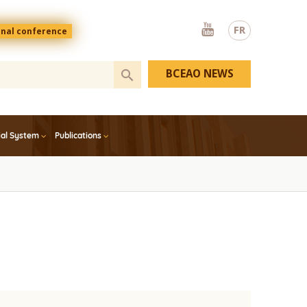
Youtube
FR
onal conference
BCEAO NEWS
ial System
Publications