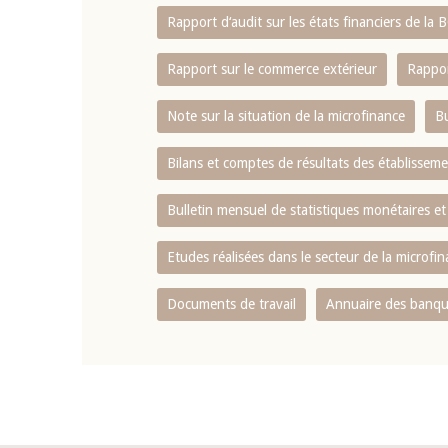
Rapport d‘audit sur les états financiers de la
Rapport sur le commerce extérieur
Rappor
Note sur la situation de la microfinance
Bu
Bilans et comptes de résultats des établissem
Bulletin mensuel de statistiques monétaires et
Etudes réalisées dans le secteur de la microfi
Documents de travail
Annuaire des banque