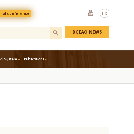
Youtube
FR
onal conference
BCEAO NEWS
ial System
Publications