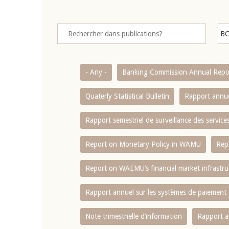
- Any -
Banking Commission Annual Repo
Quaterly Statistical Bulletin
Rapport annue
Rapport semestriel de surveillance des servic
Report on Monetary Policy in WAMU
Rep
Report on WAEMU’s financial market infrastru
Rapport annuel sur les systèmes de paiement
Note trimestrielle d‘information
Rapport a