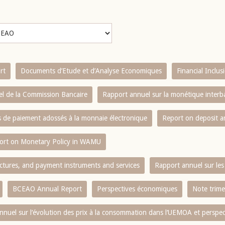
rt
Documents d’Etude et d’Analyse Economiques
Financial Inclu
l de la Commission Bancaire
Rapport annuel sur la monétique inter
es de paiement adossés à la monnaie électronique
Report on deposit 
ort on Monetary Policy in WAMU
ctures, and payment instruments and services
Rapport annuel sur les 
BCEAO Annual Report
Perspectives économiques
Note trime
nnuel sur l‘évolution des prix à la consommation dans l‘UEMOA et perspec