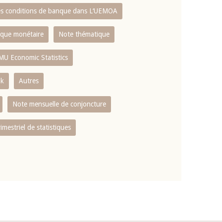
es conditions de banque dans L‘UEMOA
tique monétaire
Note thématique
MU Economic Statistics
ok
Autres
Note mensuelle de conjoncture
rimestriel de statistiques