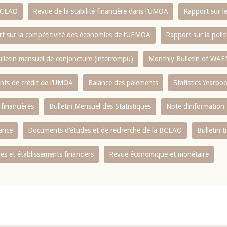
 BCEAO
Revue de la stabilité financière dans l‘UMOA
Rapport sur l
t sur la compétitivité des économies de l‘UEMOA
Rapport sur la poli
lletin mensuel de conjoncture (interrompu)
Monthly Bulletin of WAE
ents de crédit de l‘UMOA
Balance des paiements
Statistics Yearbo
 financières
Bulletin Mensuel des Statistiques
Note d’information
nance
Documents d’études et de recherche de la BCEAO
Bulletin t
s et établissements financiers
Revue économique et monétaire