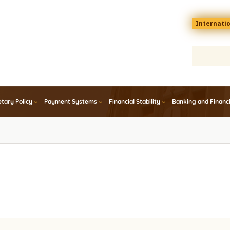
Menu
Internati
top
En
tary Policy
Payment Systems
Financial Stability
Banking and Financ