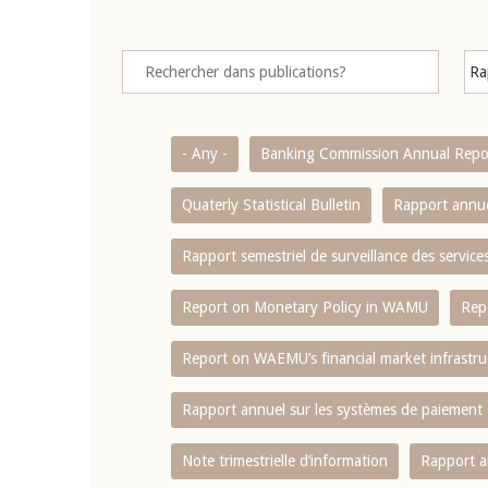
- Any -
Banking Commission Annual Repo
Quaterly Statistical Bulletin
Rapport annue
Rapport semestriel de surveillance des servic
Report on Monetary Policy in WAMU
Rep
Report on WAEMU’s financial market infrastru
Rapport annuel sur les systèmes de paiement
Note trimestrielle d‘information
Rapport a