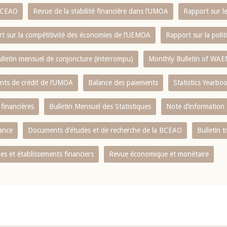
 BCEAO
Revue de la stabilité financière dans l‘UMOA
Rapport sur l
t sur la compétitivité des économies de l‘UEMOA
Rapport sur la poli
lletin mensuel de conjoncture (interrompu)
Monthly Bulletin of WAE
ents de crédit de l‘UMOA
Balance des paiements
Statistics Yearbo
 financières
Bulletin Mensuel des Statistiques
Note d’information
nance
Documents d’études et de recherche de la BCEAO
Bulletin t
s et établissements financiers
Revue économique et monétaire