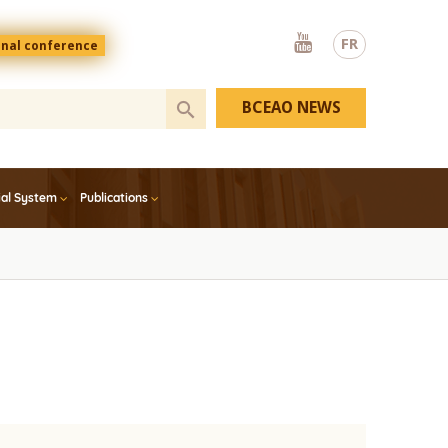
Youtube
FR
onal conference
BCEAO NEWS
ial System
Publications