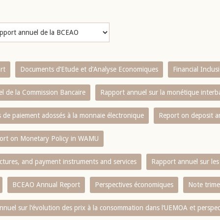
rt
Documents d’Etude et d’Analyse Economiques
Financial Inclu
l de la Commission Bancaire
Rapport annuel sur la monétique inter
es de paiement adossés à la monnaie électronique
Report on deposit 
ort on Monetary Policy in WAMU
ctures, and payment instruments and services
Rapport annuel sur les 
BCEAO Annual Report
Perspectives économiques
Note trime
nnuel sur l‘évolution des prix à la consommation dans l‘UEMOA et perspec