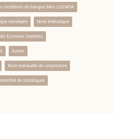
es conditions de banque dans L‘UEMOA
tique monétaire
Note thématique
MU Economic Statistics
ok
Autres
Note mensuelle de conjoncture
rimestriel de statistiques