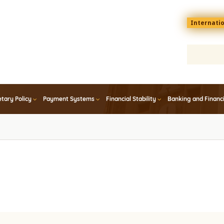
Menu
Internati
top
En
tary Policy
Payment Systems
Financial Stability
Banking and Financ