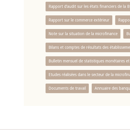
Rapport d‘audit sur les états financiers de la
Rapport sur le commerce extérieur
Rappor
Note sur la situation de la microfinance
Bu
Bilans et comptes de résultats des établissem
Bulletin mensuel de statistiques monétaires et
Etudes réalisées dans le secteur de la microfi
Documents de travail
Annuaire des banque