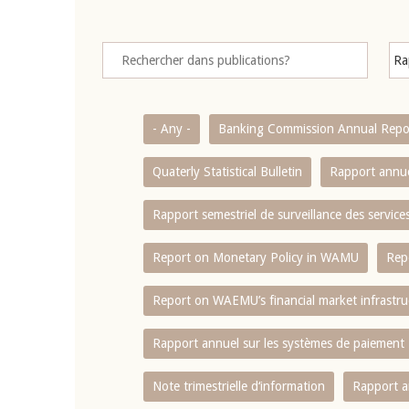
- Any -
Banking Commission Annual Repo
Quaterly Statistical Bulletin
Rapport annue
Rapport semestriel de surveillance des servic
Report on Monetary Policy in WAMU
Rep
Report on WAEMU’s financial market infrastru
Rapport annuel sur les systèmes de paiement
Note trimestrielle d‘information
Rapport a