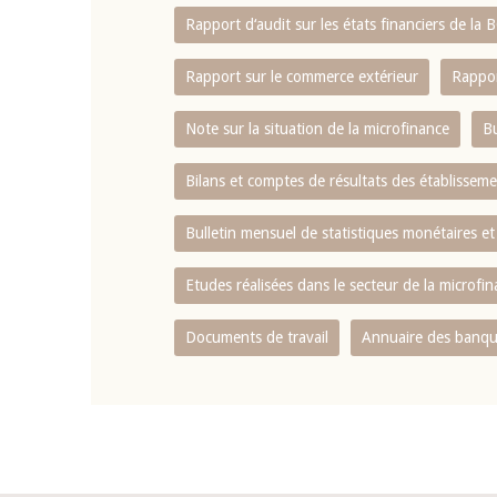
Rapport d‘audit sur les états financiers de la
Rapport sur le commerce extérieur
Rappor
Note sur la situation de la microfinance
Bu
Bilans et comptes de résultats des établissem
Bulletin mensuel de statistiques monétaires et
Etudes réalisées dans le secteur de la microfi
Documents de travail
Annuaire des banque