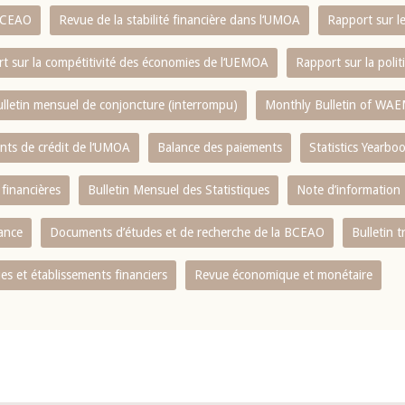
 BCEAO
Revue de la stabilité financière dans l‘UMOA
Rapport sur l
t sur la compétitivité des économies de l‘UEMOA
Rapport sur la poli
lletin mensuel de conjoncture (interrompu)
Monthly Bulletin of WAE
ents de crédit de l‘UMOA
Balance des paiements
Statistics Yearbo
 financières
Bulletin Mensuel des Statistiques
Note d’information
nance
Documents d’études et de recherche de la BCEAO
Bulletin t
s et établissements financiers
Revue économique et monétaire