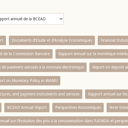
rt
Documents d’Etude et d’Analyse Economiques
Financial Inclu
l de la Commission Bancaire
Rapport annuel sur la monétique inter
es de paiement adossés à la monnaie électronique
Report on deposit 
ort on Monetary Policy in WAMU
ctures, and payment instruments and services
Rapport annuel sur les 
BCEAO Annual Report
Perspectives économiques
Note trime
nnuel sur l‘évolution des prix à la consommation dans l‘UEMOA et perspec