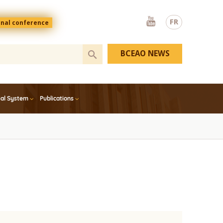
Youtube
FR
onal conference
BCEAO NEWS
ial System
Publications