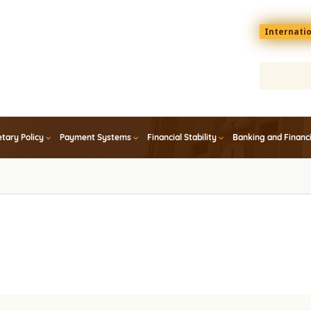
Menu
Internati
top
En
tary Policy
Payment Systems
Financial Stability
Banking and Financ