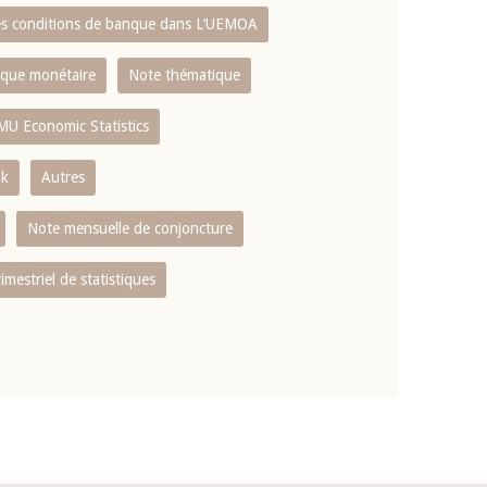
es conditions de banque dans L‘UEMOA
tique monétaire
Note thématique
MU Economic Statistics
ok
Autres
Note mensuelle de conjoncture
rimestriel de statistiques