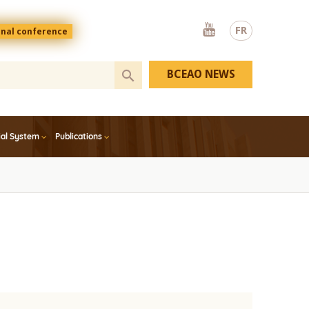
Youtube
FR
onal conference
BCEAO NEWS
ial System
Publications