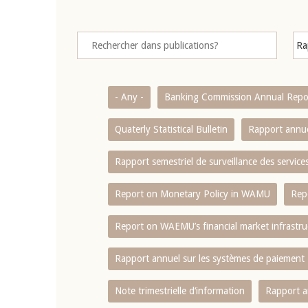
- Any -
Banking Commission Annual Repo
Quaterly Statistical Bulletin
Rapport annue
Rapport semestriel de surveillance des servic
Report on Monetary Policy in WAMU
Rep
Report on WAEMU’s financial market infrastru
Rapport annuel sur les systèmes de paiement
Note trimestrielle d‘information
Rapport a