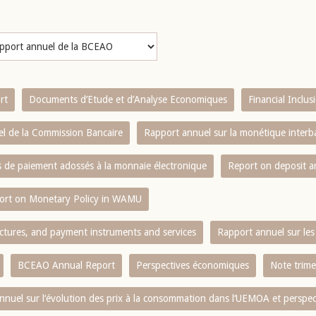
rt
Documents d’Etude et d’Analyse Economiques
Financial Inclu
l de la Commission Bancaire
Rapport annuel sur la monétique inter
es de paiement adossés à la monnaie électronique
Report on deposit 
ort on Monetary Policy in WAMU
ctures, and payment instruments and services
Rapport annuel sur les 
BCEAO Annual Report
Perspectives économiques
Note trime
nnuel sur l‘évolution des prix à la consommation dans l‘UEMOA et perspec