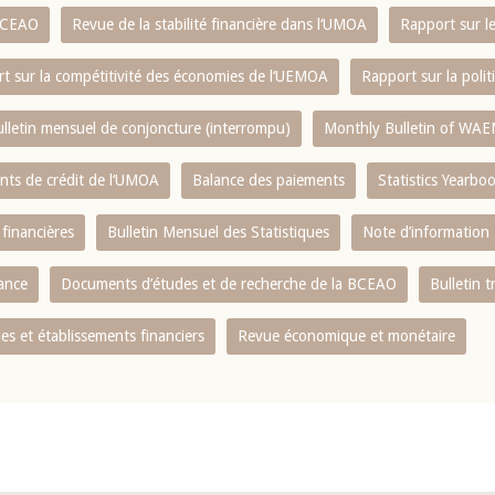
 BCEAO
Revue de la stabilité financière dans l‘UMOA
Rapport sur l
t sur la compétitivité des économies de l‘UEMOA
Rapport sur la poli
lletin mensuel de conjoncture (interrompu)
Monthly Bulletin of WAE
ents de crédit de l‘UMOA
Balance des paiements
Statistics Yearbo
 financières
Bulletin Mensuel des Statistiques
Note d’information
nance
Documents d’études et de recherche de la BCEAO
Bulletin t
s et établissements financiers
Revue économique et monétaire