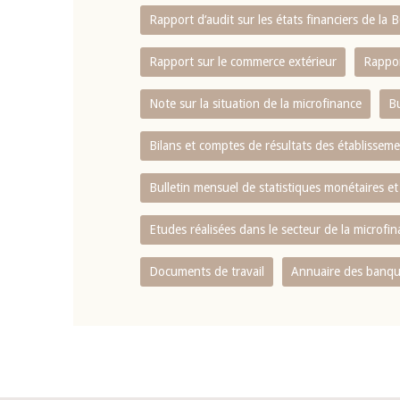
Rapport d‘audit sur les états financiers de la
Rapport sur le commerce extérieur
Rappor
Note sur la situation de la microfinance
Bu
Bilans et comptes de résultats des établissem
Bulletin mensuel de statistiques monétaires et
Etudes réalisées dans le secteur de la microfi
Documents de travail
Annuaire des banque