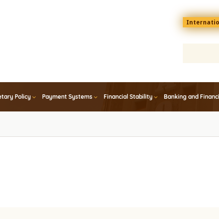
Menu
Internati
top
En
tary Policy
Payment Systems
Financial Stability
Banking and Financ