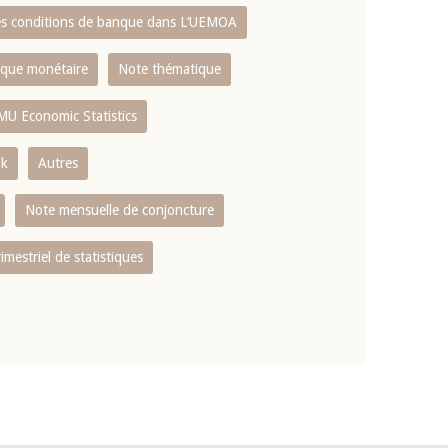
es conditions de banque dans L‘UEMOA
tique monétaire
Note thématique
MU Economic Statistics
ok
Autres
Note mensuelle de conjoncture
rimestriel de statistiques