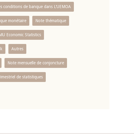
es conditions de banque dans L‘UEMOA
tique monétaire
Note thématique
MU Economic Statistics
ok
Autres
Note mensuelle de conjoncture
rimestriel de statistiques