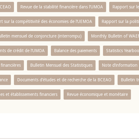
 BCEAO
Revue de la stabilité financière dans l‘UMOA
Rapport sur l
t sur la compétitivité des économies de l‘UEMOA
Rapport sur la poli
lletin mensuel de conjoncture (interrompu)
Monthly Bulletin of WAE
ents de crédit de l‘UMOA
Balance des paiements
Statistics Yearbo
 financières
Bulletin Mensuel des Statistiques
Note d’information
nance
Documents d’études et de recherche de la BCEAO
Bulletin t
s et établissements financiers
Revue économique et monétaire