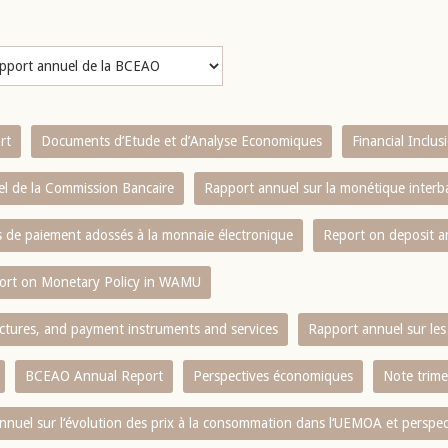
rt
Documents d’Etude et d’Analyse Economiques
Financial Inclu
l de la Commission Bancaire
Rapport annuel sur la monétique inter
es de paiement adossés à la monnaie électronique
Report on deposit 
ort on Monetary Policy in WAMU
ctures, and payment instruments and services
Rapport annuel sur les 
BCEAO Annual Report
Perspectives économiques
Note trime
nnuel sur l‘évolution des prix à la consommation dans l‘UEMOA et perspec