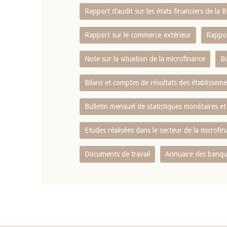
Rapport d‘audit sur les états financiers de la
Rapport sur le commerce extérieur
Rappor
Note sur la situation de la microfinance
Bu
Bilans et comptes de résultats des établissem
Bulletin mensuel de statistiques monétaires et
Etudes réalisées dans le secteur de la microfi
Documents de travail
Annuaire des banque