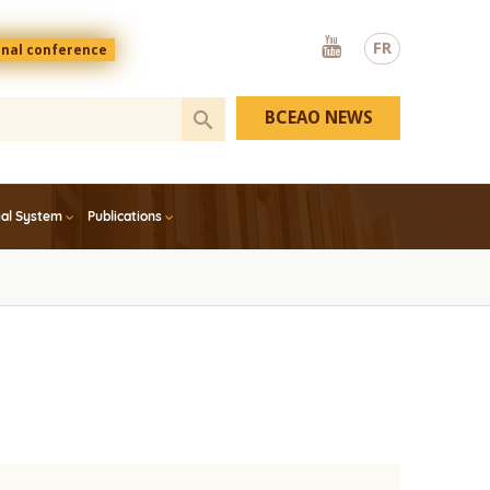
Youtube
FR
onal conference
BCEAO NEWS
ial System
Publications