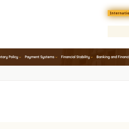
Menu
Internati
top
En
tary Policy
Payment Systems
Financial Stability
Banking and Financ