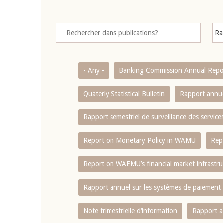
- Any -
Banking Commission Annual Repo
Quaterly Statistical Bulletin
Rapport annue
Rapport semestriel de surveillance des servic
Report on Monetary Policy in WAMU
Rep
Report on WAEMU’s financial market infrastru
Rapport annuel sur les systèmes de paiement
Note trimestrielle d‘information
Rapport a