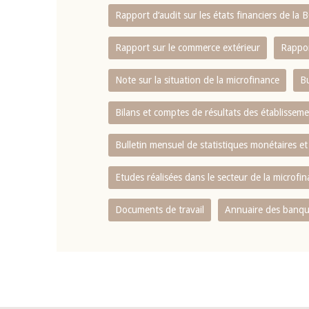
Rapport d‘audit sur les états financiers de la
Rapport sur le commerce extérieur
Rappor
Note sur la situation de la microfinance
Bu
Bilans et comptes de résultats des établissem
Bulletin mensuel de statistiques monétaires et
Etudes réalisées dans le secteur de la microfi
Documents de travail
Annuaire des banque