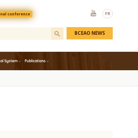
Youtube
FR
onal conference
BCEAO NEWS
ial System
Publications