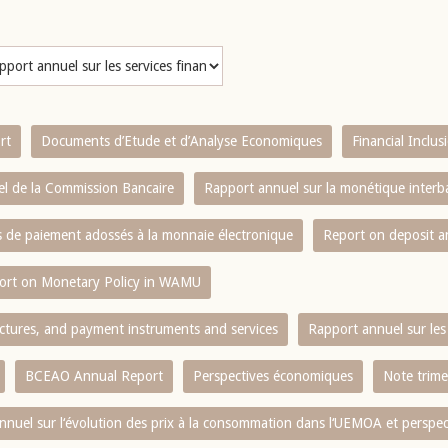
rt
Documents d’Etude et d’Analyse Economiques
Financial Inclu
l de la Commission Bancaire
Rapport annuel sur la monétique inter
es de paiement adossés à la monnaie électronique
Report on deposit 
ort on Monetary Policy in WAMU
ctures, and payment instruments and services
Rapport annuel sur les 
BCEAO Annual Report
Perspectives économiques
Note trime
nnuel sur l‘évolution des prix à la consommation dans l‘UEMOA et perspec