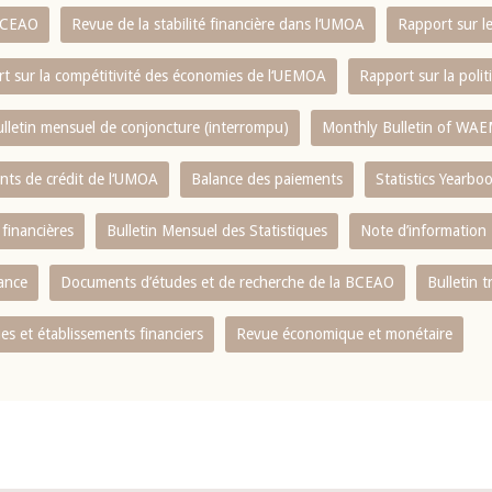
 BCEAO
Revue de la stabilité financière dans l‘UMOA
Rapport sur l
t sur la compétitivité des économies de l‘UEMOA
Rapport sur la poli
lletin mensuel de conjoncture (interrompu)
Monthly Bulletin of WAE
ents de crédit de l‘UMOA
Balance des paiements
Statistics Yearbo
 financières
Bulletin Mensuel des Statistiques
Note d’information
nance
Documents d’études et de recherche de la BCEAO
Bulletin t
s et établissements financiers
Revue économique et monétaire