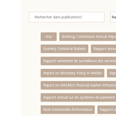
- Any -
Banking Commission Annual Repo
Quaterly Statistical Bulletin
Rapport annue
Rapport semestriel de surveillance des servic
Report on Monetary Policy in WAMU
Rep
Report on WAEMU’s financial market infrastru
Rapport annuel sur les systèmes de paiement
Note trimestrielle d‘information
Rapport a