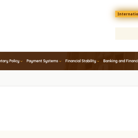
Menu
Internati
top
En
tary Policy
Payment Systems
Financial Stability
Banking and Financ