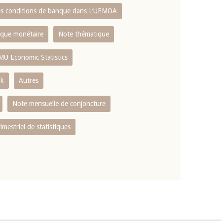
es conditions de banque dans L‘UEMOA
tique monétaire
Note thématique
MU Economic Statistics
ok
Autres
Note mensuelle de conjoncture
rimestriel de statistiques