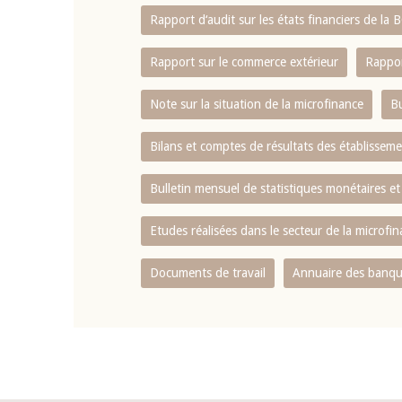
Rapport d‘audit sur les états financiers de la
Rapport sur le commerce extérieur
Rappor
Note sur la situation de la microfinance
Bu
Bilans et comptes de résultats des établissem
Bulletin mensuel de statistiques monétaires et
Etudes réalisées dans le secteur de la microfi
Documents de travail
Annuaire des banque