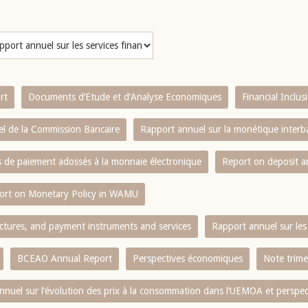
rt
Documents d’Etude et d’Analyse Economiques
Financial Inclu
l de la Commission Bancaire
Rapport annuel sur la monétique inter
es de paiement adossés à la monnaie électronique
Report on deposit 
ort on Monetary Policy in WAMU
ctures, and payment instruments and services
Rapport annuel sur les 
BCEAO Annual Report
Perspectives économiques
Note trime
nnuel sur l‘évolution des prix à la consommation dans l‘UEMOA et perspec