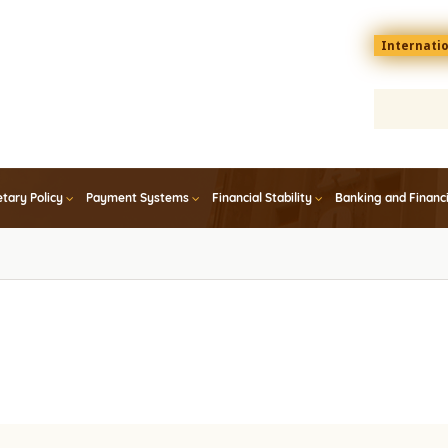
Menu
Internati
top
En
tary Policy
Payment Systems
Financial Stability
Banking and Financ