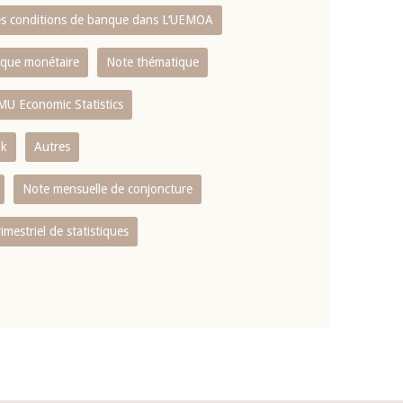
es conditions de banque dans L‘UEMOA
tique monétaire
Note thématique
MU Economic Statistics
ok
Autres
Note mensuelle de conjoncture
rimestriel de statistiques