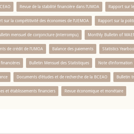
 BCEAO
Revue de la stabilité financière dans l‘UMOA
Rapport sur l
t sur la compétitivité des économies de l‘UEMOA
Rapport sur la poli
lletin mensuel de conjoncture (interrompu)
Monthly Bulletin of WAE
ents de crédit de l‘UMOA
Balance des paiements
Statistics Yearbo
 financières
Bulletin Mensuel des Statistiques
Note d’information
nance
Documents d’études et de recherche de la BCEAO
Bulletin t
s et établissements financiers
Revue économique et monétaire