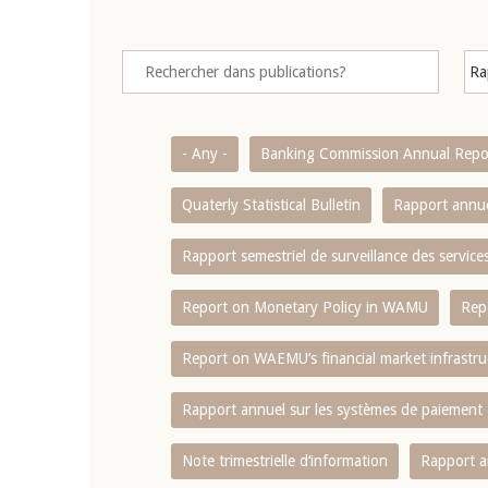
- Any -
Banking Commission Annual Repo
Quaterly Statistical Bulletin
Rapport annue
Rapport semestriel de surveillance des servic
Report on Monetary Policy in WAMU
Rep
Report on WAEMU’s financial market infrastru
Rapport annuel sur les systèmes de paiement
Note trimestrielle d‘information
Rapport a