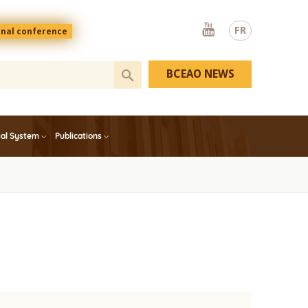
Youtube
FR
onal conference
BCEAO NEWS
ial System
Publications