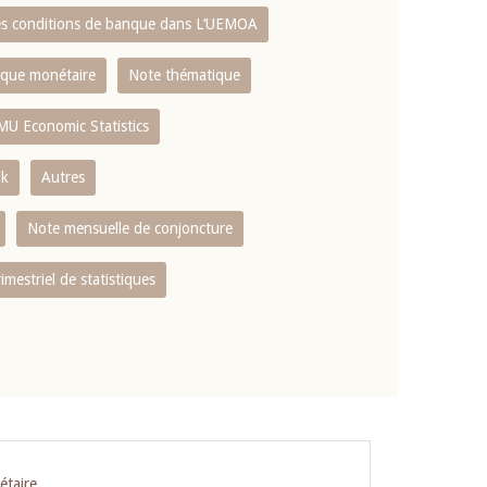
es conditions de banque dans L‘UEMOA
tique monétaire
Note thématique
MU Economic Statistics
ok
Autres
Note mensuelle de conjoncture
rimestriel de statistiques
étaire