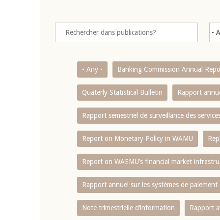
- Any -
Banking Commission Annual Repo
Quaterly Statistical Bulletin
Rapport annue
Rapport semestriel de surveillance des servic
Report on Monetary Policy in WAMU
Rep
Report on WAEMU’s financial market infrastru
Rapport annuel sur les systèmes de paiement
Note trimestrielle d‘information
Rapport a