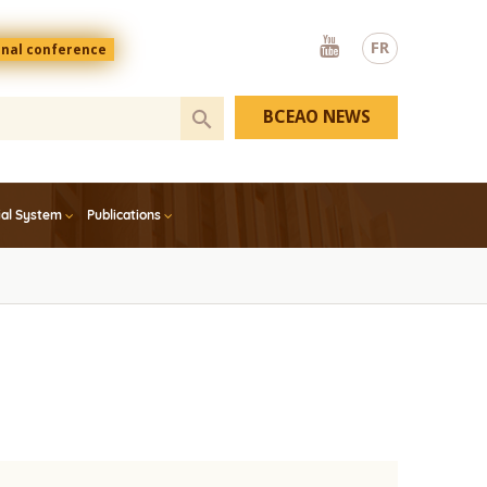
Youtube
FR
onal conference
BCEAO NEWS
ial System
Publications