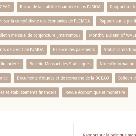
 BCEAO
Revue de la stabilité financière dans l‘UMOA
Rapport sur l
t sur la compétitivité des économies de l‘UEMOA
Rapport sur la poli
lletin mensuel de conjoncture (interrompu)
Monthly Bulletin of WAE
ents de crédit de l‘UMOA
Balance des paiements
Statistics Yearbo
 financières
Bulletin Mensuel des Statistiques
Note d’information
nance
Documents d’études et de recherche de la BCEAO
Bulletin t
s et établissements financiers
Revue économique et monétaire
Rapport sur la politique mon