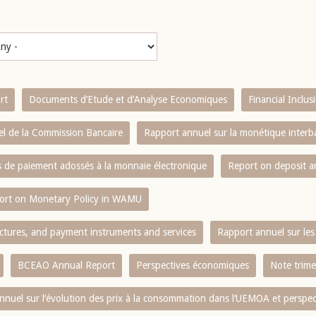
rt
Documents d’Etude et d’Analyse Economiques
Financial Inclu
l de la Commission Bancaire
Rapport annuel sur la monétique inter
es de paiement adossés à la monnaie électronique
Report on deposit 
ort on Monetary Policy in WAMU
ctures, and payment instruments and services
Rapport annuel sur les 
BCEAO Annual Report
Perspectives économiques
Note trime
nnuel sur l‘évolution des prix à la consommation dans l‘UEMOA et perspec