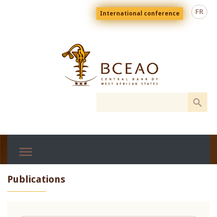
Skip
Menu
FR
International conference
to
top
En
main
content
Publications