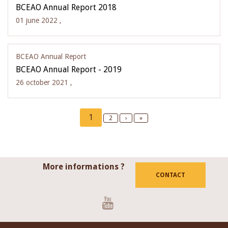
BCEAO Annual Report 2018
01 june 2022 ,
BCEAO Annual Report
BCEAO Annual Report - 2019
26 october 2021 ,
Pagination
Current
1
Page
2
Next
›
Last
»
page
page
page
More informations ?
CONTACT
Youtube