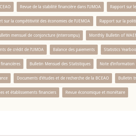
 BCEAO
Revue de la stabilité financière dans l‘UMOA
Rapport sur l
t sur la compétitivité des économies de l‘UEMOA
Rapport sur la poli
lletin mensuel de conjoncture (interrompu)
Monthly Bulletin of WAE
ents de crédit de l‘UMOA
Balance des paiements
Statistics Yearbo
 financières
Bulletin Mensuel des Statistiques
Note d’information
nance
Documents d’études et de recherche de la BCEAO
Bulletin t
s et établissements financiers
Revue économique et monétaire