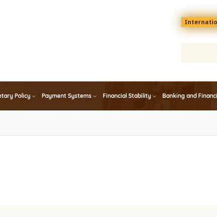
Menu
Internati
top
En
tary Policy
Payment Systems
Financial Stability
Banking and Financ