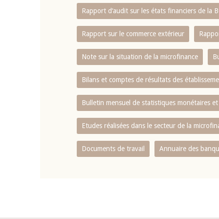
Rapport d‘audit sur les états financiers de la
Rapport sur le commerce extérieur
Rappor
Note sur la situation de la microfinance
Bu
Bilans et comptes de résultats des établissem
Bulletin mensuel de statistiques monétaires et
Etudes réalisées dans le secteur de la microfi
Documents de travail
Annuaire des banque