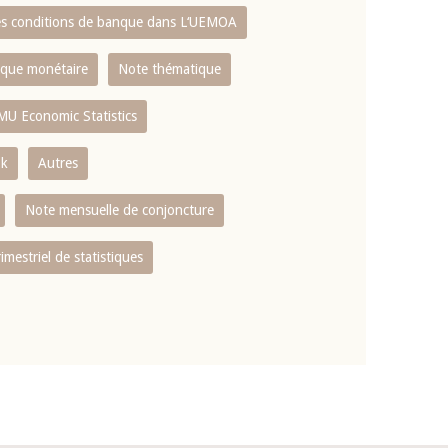
es conditions de banque dans L‘UEMOA
tique monétaire
Note thématique
MU Economic Statistics
ok
Autres
Note mensuelle de conjoncture
rimestriel de statistiques