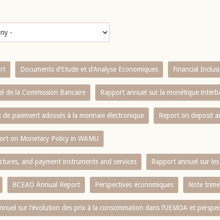
rt
Documents d’Etude et d’Analyse Economiques
Financial Inclu
l de la Commission Bancaire
Rapport annuel sur la monétique inter
es de paiement adossés à la monnaie électronique
Report on deposit 
ort on Monetary Policy in WAMU
ctures, and payment instruments and services
Rapport annuel sur les 
BCEAO Annual Report
Perspectives économiques
Note trime
nnuel sur l‘évolution des prix à la consommation dans l‘UEMOA et perspec