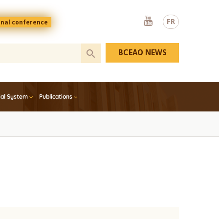
Youtube
FR
onal conference
BCEAO NEWS
ial System
Publications