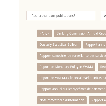
- Any -
Banking Commission Annual Repo
Quaterly Statistical Bulletin
Rapport annue
Rapport semestriel de surveillance des servic
Report on Monetary Policy in WAMU
Rep
Report on WAEMU’s financial market infrastru
Rapport annuel sur les systèmes de paiement
Note trimestrielle d‘information
Rapport a