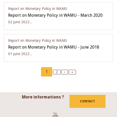
Report on Monetary Policy in WAMU
Report on Monetary Policy in WAMU - March 2020
02 june 2022 ,
Report on Monetary Policy in WAMU
Report on Monetary Policy in WAMU - June 2018
01 june 2022 ,
Pagination
Current
1
Page
2
Next
›
Last
»
page
page
page
More informations ?
CONTACT
Youtube