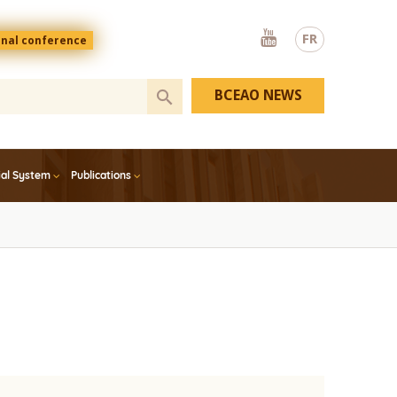
Youtube
FR
onal conference
BCEAO NEWS
ial System
Publications