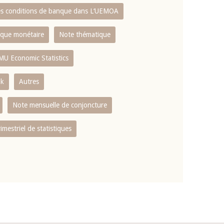
es conditions de banque dans L‘UEMOA
tique monétaire
Note thématique
MU Economic Statistics
ok
Autres
Note mensuelle de conjoncture
rimestriel de statistiques