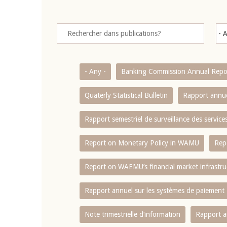
- Any -
Banking Commission Annual Repo
Quaterly Statistical Bulletin
Rapport annue
Rapport semestriel de surveillance des servic
Report on Monetary Policy in WAMU
Rep
Report on WAEMU’s financial market infrastru
Rapport annuel sur les systèmes de paiement
Note trimestrielle d‘information
Rapport a