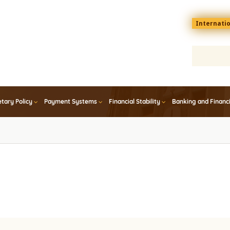
Menu
Internati
top
En
tary Policy
Payment Systems
Financial Stability
Banking and Financ