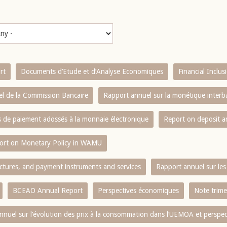
rt
Documents d’Etude et d’Analyse Economiques
Financial Inclu
l de la Commission Bancaire
Rapport annuel sur la monétique inter
es de paiement adossés à la monnaie électronique
Report on deposit 
ort on Monetary Policy in WAMU
ctures, and payment instruments and services
Rapport annuel sur les 
BCEAO Annual Report
Perspectives économiques
Note trime
nnuel sur l‘évolution des prix à la consommation dans l‘UEMOA et perspec