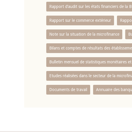
Rapport d‘audit sur les états financiers de la
Rapport sur le commerce extérieur
Rappor
Note sur la situation de la microfinance
Bu
Bilans et comptes de résultats des établissem
Bulletin mensuel de statistiques monétaires et
Etudes réalisées dans le secteur de la microfi
Documents de travail
Annuaire des banque