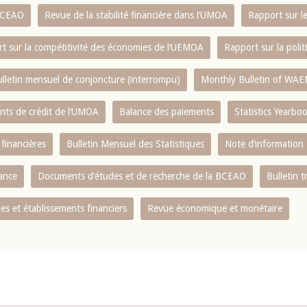
 BCEAO
Revue de la stabilité financière dans l‘UMOA
Rapport sur l
t sur la compétitivité des économies de l‘UEMOA
Rapport sur la poli
lletin mensuel de conjoncture (interrompu)
Monthly Bulletin of WAE
ents de crédit de l‘UMOA
Balance des paiements
Statistics Yearbo
 financières
Bulletin Mensuel des Statistiques
Note d’information
nance
Documents d’études et de recherche de la BCEAO
Bulletin t
s et établissements financiers
Revue économique et monétaire