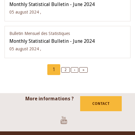
Monthly Statistical Bulletin - June 2024
05 august 2024 ,
Bulletin Mensuel des Statistiques
Monthly Statistical Bulletin - June 2024
05 august 2024 ,
Pagination
Current
1
Page
2
Next
›
Last
»
page
page
page
More informations ?
CONTACT
Youtube