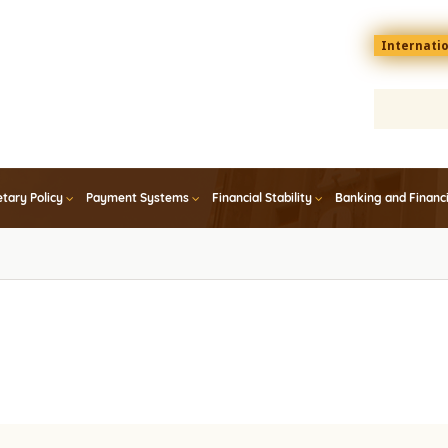
Menu
Internati
top
En
tary Policy
Payment Systems
Financial Stability
Banking and Financ