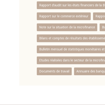
Rapport d‘audit sur les états financiers de la
Rapport sur le commerce extérieur
Rappor
Note sur la situation de la microfinance
Bu
Bilans et comptes de résultats des établissem
Bulletin mensuel de statistiques monétaires et
Etudes réalisées dans le secteur de la microfi
Documents de travail
Annuaire des banque