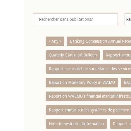
- Any -
Banking Commission Annual Repo
Quaterly Statistical Bulletin
Rapport annue
Rapport semestriel de surveillance des servic
Report on Monetary Policy in WAMU
Rep
Report on WAEMU’s financial market infrastru
Rapport annuel sur les systèmes de paiement
Note trimestrielle d‘information
Rapport a