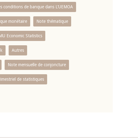
es conditions de banque dans L‘UEMOA
tique monétaire
Note thématique
MU Economic Statistics
ok
Autres
Note mensuelle de conjoncture
rimestriel de statistiques