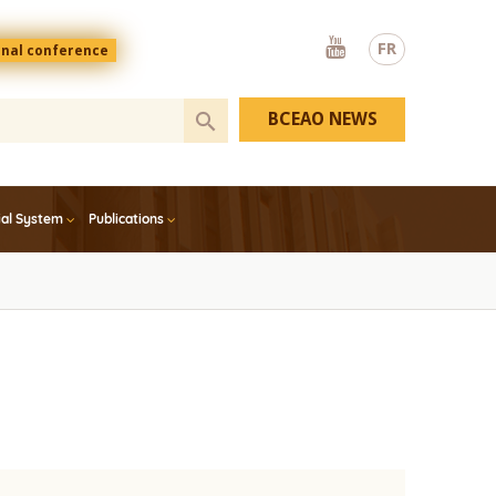
Youtube
FR
onal conference
BCEAO NEWS
ial System
Publications