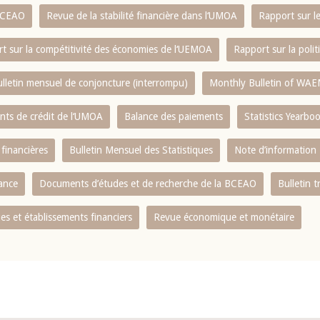
 BCEAO
Revue de la stabilité financière dans l‘UMOA
Rapport sur l
t sur la compétitivité des économies de l‘UEMOA
Rapport sur la poli
lletin mensuel de conjoncture (interrompu)
Monthly Bulletin of WAE
ents de crédit de l‘UMOA
Balance des paiements
Statistics Yearbo
 financières
Bulletin Mensuel des Statistiques
Note d’information
nance
Documents d’études et de recherche de la BCEAO
Bulletin t
s et établissements financiers
Revue économique et monétaire