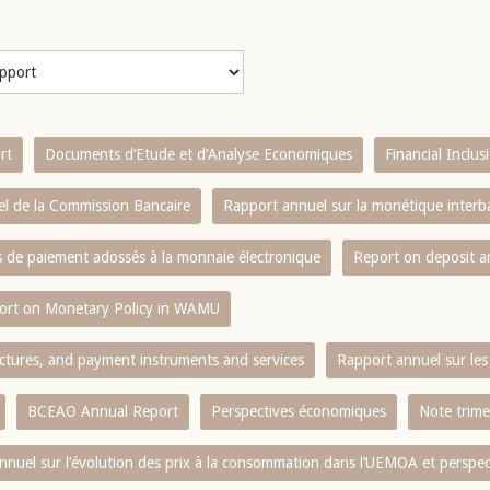
rt
Documents d’Etude et d’Analyse Economiques
Financial Inclu
l de la Commission Bancaire
Rapport annuel sur la monétique inter
es de paiement adossés à la monnaie électronique
Report on deposit 
ort on Monetary Policy in WAMU
ctures, and payment instruments and services
Rapport annuel sur les 
BCEAO Annual Report
Perspectives économiques
Note trime
nnuel sur l‘évolution des prix à la consommation dans l‘UEMOA et perspec