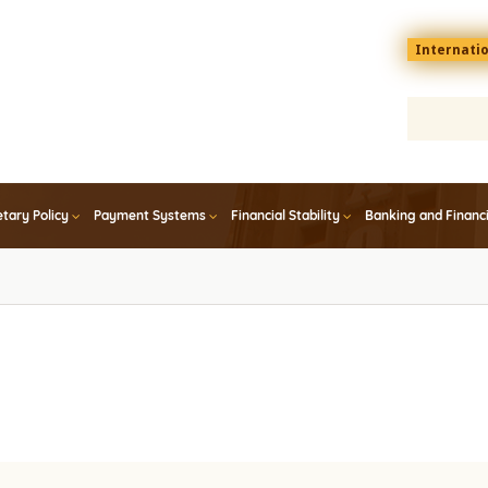
Menu
Internati
top
En
tary Policy
Payment Systems
Financial Stability
Banking and Financ