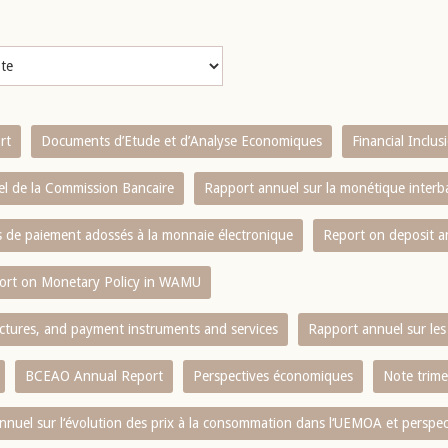
rt
Documents d’Etude et d’Analyse Economiques
Financial Inclu
l de la Commission Bancaire
Rapport annuel sur la monétique inter
es de paiement adossés à la monnaie électronique
Report on deposit 
ort on Monetary Policy in WAMU
ctures, and payment instruments and services
Rapport annuel sur les 
BCEAO Annual Report
Perspectives économiques
Note trime
nnuel sur l‘évolution des prix à la consommation dans l‘UEMOA et perspec