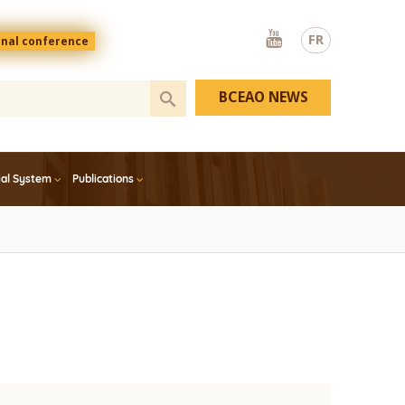
Youtube
FR
onal conference
BCEAO NEWS
ial System
Publications