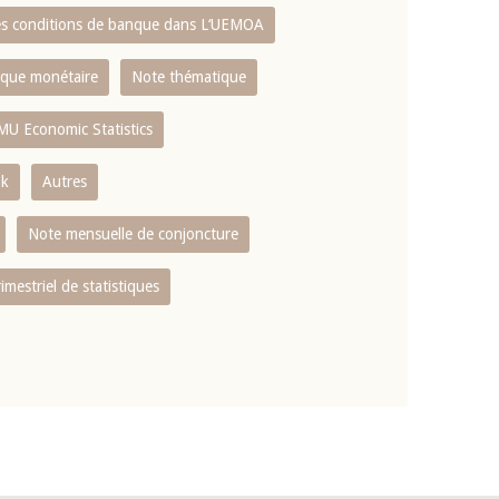
es conditions de banque dans L‘UEMOA
tique monétaire
Note thématique
MU Economic Statistics
ok
Autres
Note mensuelle de conjoncture
rimestriel de statistiques