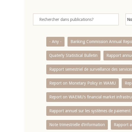
- Any -
Banking Commission Annual Repo
Quaterly Statistical Bulletin
Rapport annue
Rapport semestriel de surveillance des servic
Report on Monetary Policy in WAMU
Rep
Report on WAEMU’s financial market infrastru
Rapport annuel sur les systèmes de paiement
Note trimestrielle d‘information
Rapport a