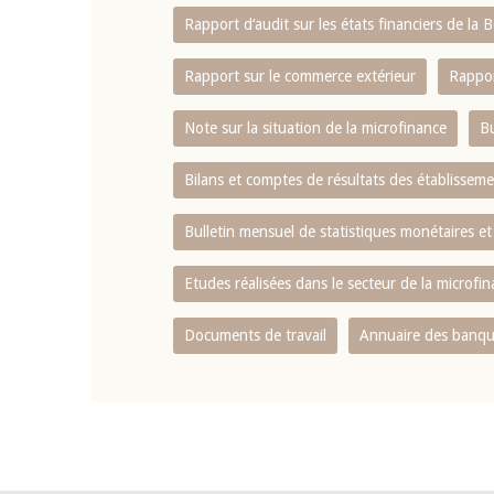
Rapport d‘audit sur les états financiers de la
Rapport sur le commerce extérieur
Rappor
Note sur la situation de la microfinance
Bu
Bilans et comptes de résultats des établissem
Bulletin mensuel de statistiques monétaires et
Etudes réalisées dans le secteur de la microfi
Documents de travail
Annuaire des banque