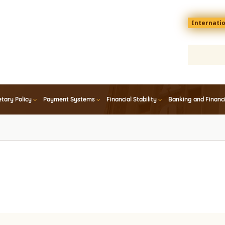
Menu
Internati
top
En
tary Policy
Payment Systems
Financial Stability
Banking and Financ