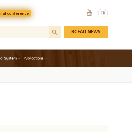
Youtube
FR
onal conference
BCEAO NEWS
ial System
Publications