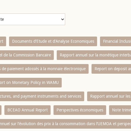
rt
Documents d’Etude et d’Analyse Economiques
Financial Inclu
l de la Commission Bancaire
Rapport annuel sur la monétique inter
es de paiement adossés à la monnaie électronique
Report on deposit 
ort on Monetary Policy in WAMU
ctures, and payment instruments and services
Rapport annuel sur les 
BCEAO Annual Report
Perspectives économiques
Note trime
nnuel sur l‘évolution des prix à la consommation dans l‘UEMOA et perspec