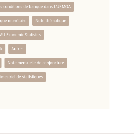
es conditions de banque dans L‘UEMOA
tique monétaire
Note thématique
MU Economic Statistics
ok
Autres
Note mensuelle de conjoncture
rimestriel de statistiques