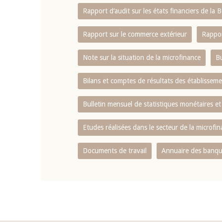
Rapport d‘audit sur les états financiers de la
Rapport sur le commerce extérieur
Rappor
Note sur la situation de la microfinance
Bu
Bilans et comptes de résultats des établissem
Bulletin mensuel de statistiques monétaires et
Etudes réalisées dans le secteur de la microfi
Documents de travail
Annuaire des banque