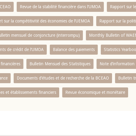
 BCEAO
Revue de la stabilité financière dans l‘UMOA
Rapport sur l
t sur la compétitivité des économies de l‘UEMOA
Rapport sur la poli
lletin mensuel de conjoncture (interrompu)
Monthly Bulletin of WAE
ents de crédit de l‘UMOA
Balance des paiements
Statistics Yearbo
 financières
Bulletin Mensuel des Statistiques
Note d’information
nance
Documents d’études et de recherche de la BCEAO
Bulletin t
s et établissements financiers
Revue économique et monétaire