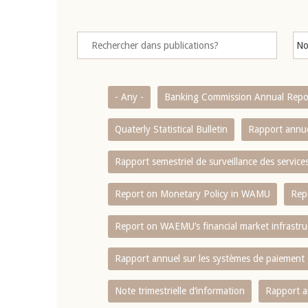
- Any -
Banking Commission Annual Repo
Quaterly Statistical Bulletin
Rapport annue
Rapport semestriel de surveillance des servic
Report on Monetary Policy in WAMU
Rep
Report on WAEMU’s financial market infrastru
Rapport annuel sur les systèmes de paiement
Note trimestrielle d‘information
Rapport a