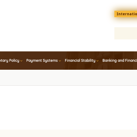
Menu
Internati
top
En
tary Policy
Payment Systems
Financial Stability
Banking and Financ