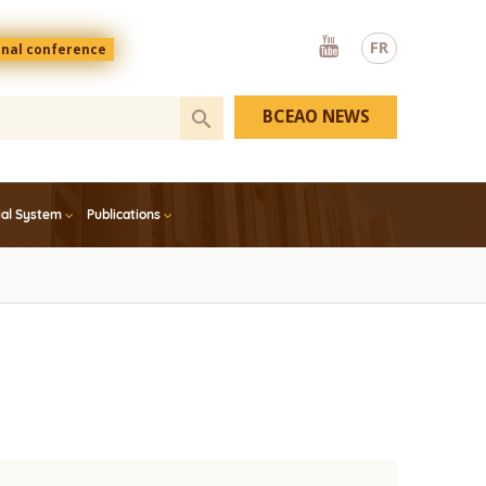
Youtube
FR
onal conference
BCEAO NEWS
ial System
Publications