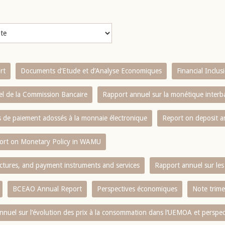
rt
Documents d’Etude et d’Analyse Economiques
Financial Inclu
l de la Commission Bancaire
Rapport annuel sur la monétique inter
es de paiement adossés à la monnaie électronique
Report on deposit 
ort on Monetary Policy in WAMU
ctures, and payment instruments and services
Rapport annuel sur les 
BCEAO Annual Report
Perspectives économiques
Note trime
nnuel sur l‘évolution des prix à la consommation dans l‘UEMOA et perspec