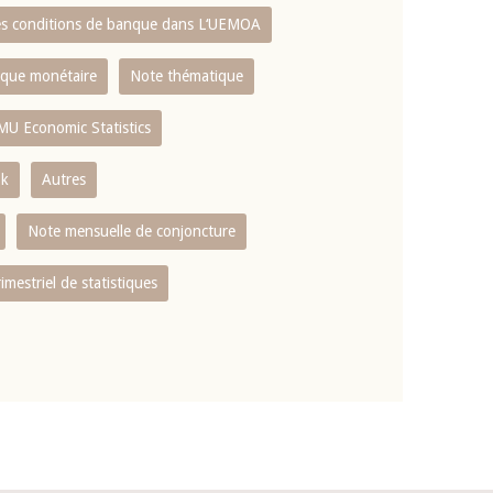
es conditions de banque dans L‘UEMOA
tique monétaire
Note thématique
MU Economic Statistics
ok
Autres
Note mensuelle de conjoncture
rimestriel de statistiques