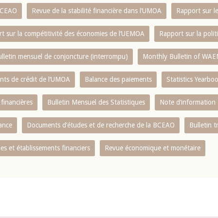
 BCEAO
Revue de la stabilité financière dans l‘UMOA
Rapport sur l
t sur la compétitivité des économies de l‘UEMOA
Rapport sur la poli
lletin mensuel de conjoncture (interrompu)
Monthly Bulletin of WAE
ents de crédit de l‘UMOA
Balance des paiements
Statistics Yearbo
 financières
Bulletin Mensuel des Statistiques
Note d’information
nance
Documents d’études et de recherche de la BCEAO
Bulletin t
s et établissements financiers
Revue économique et monétaire