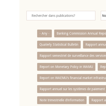
- Any -
Banking Commission Annual Repo
Quaterly Statistical Bulletin
Rapport annue
Rapport semestriel de surveillance des servic
Report on Monetary Policy in WAMU
Rep
Report on WAEMU’s financial market infrastru
Rapport annuel sur les systèmes de paiement
Note trimestrielle d‘information
Rapport a