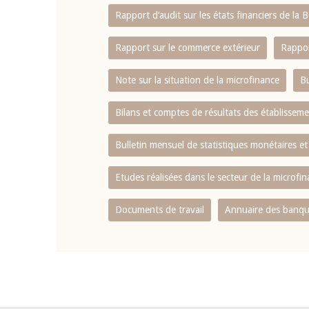
Rapport d‘audit sur les états financiers de la
Rapport sur le commerce extérieur
Rappor
Note sur la situation de la microfinance
Bu
Bilans et comptes de résultats des établissem
Bulletin mensuel de statistiques monétaires et
Etudes réalisées dans le secteur de la microfi
Documents de travail
Annuaire des banque