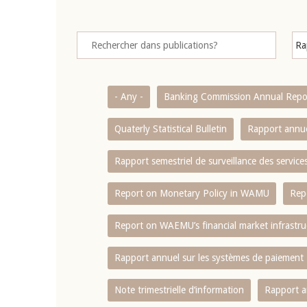
- Any -
Banking Commission Annual Repo
Quaterly Statistical Bulletin
Rapport annue
Rapport semestriel de surveillance des servic
Report on Monetary Policy in WAMU
Rep
Report on WAEMU’s financial market infrastru
Rapport annuel sur les systèmes de paiement
Note trimestrielle d‘information
Rapport a