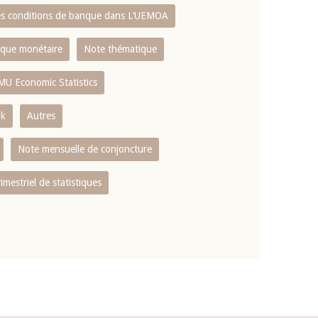
es conditions de banque dans L‘UEMOA
tique monétaire
Note thématique
MU Economic Statistics
ok
Autres
Note mensuelle de conjoncture
rimestriel de statistiques