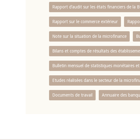
Rapport d‘audit sur les états financiers de la
Rapport sur le commerce extérieur
Rappor
Note sur la situation de la microfinance
Bu
Bilans et comptes de résultats des établissem
Bulletin mensuel de statistiques monétaires et
Etudes réalisées dans le secteur de la microfi
Documents de travail
Annuaire des banque