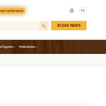
Youtube
FR
onal conference
BCEAO NEWS
ial System
Publications