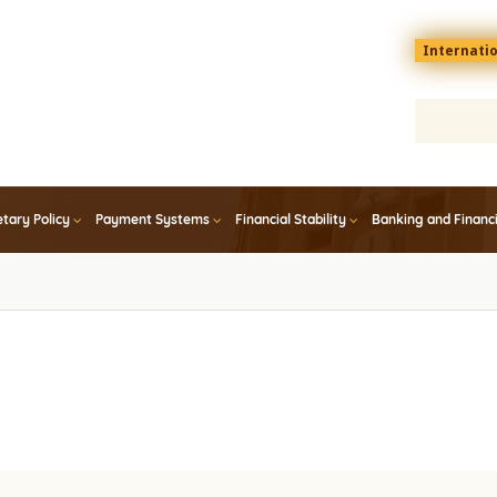
Menu
Internati
top
En
tary Policy
Payment Systems
Financial Stability
Banking and Financ