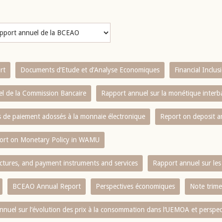
rt
Documents d’Etude et d’Analyse Economiques
Financial Inclu
l de la Commission Bancaire
Rapport annuel sur la monétique inter
es de paiement adossés à la monnaie électronique
Report on deposit 
ort on Monetary Policy in WAMU
ctures, and payment instruments and services
Rapport annuel sur les 
BCEAO Annual Report
Perspectives économiques
Note trime
nnuel sur l‘évolution des prix à la consommation dans l‘UEMOA et perspec