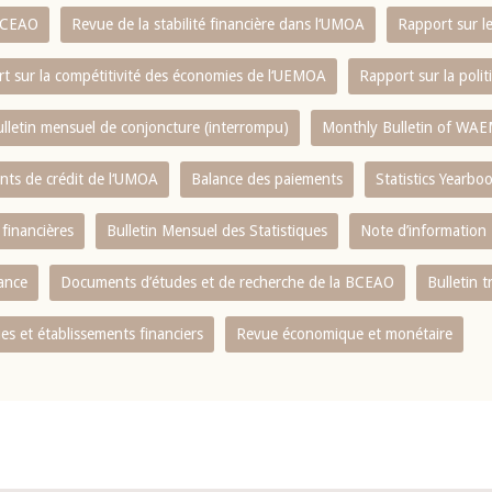
 BCEAO
Revue de la stabilité financière dans l‘UMOA
Rapport sur l
t sur la compétitivité des économies de l‘UEMOA
Rapport sur la poli
lletin mensuel de conjoncture (interrompu)
Monthly Bulletin of WAE
ents de crédit de l‘UMOA
Balance des paiements
Statistics Yearbo
 financières
Bulletin Mensuel des Statistiques
Note d’information
nance
Documents d’études et de recherche de la BCEAO
Bulletin t
s et établissements financiers
Revue économique et monétaire