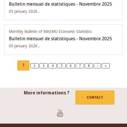
Bulletin mensuel de statistiques - Novembre 2025
05 january 2026 ,
Monthly Bulletin of WAEMU Economic Statistics
Bulletin mensuel de statistiques - Novembre 2025
05 january 2026 ,
Pagination
Current
1
Page
2
Page
3
Page
4
Page
5
Page
6
Page
7
Page
8
Next
›
Last
»
page
page
page
More informations ?
CONTACT
Youtube