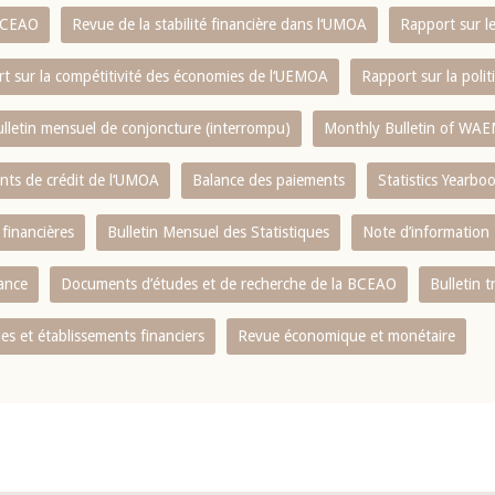
 BCEAO
Revue de la stabilité financière dans l‘UMOA
Rapport sur l
t sur la compétitivité des économies de l‘UEMOA
Rapport sur la poli
lletin mensuel de conjoncture (interrompu)
Monthly Bulletin of WAE
ents de crédit de l‘UMOA
Balance des paiements
Statistics Yearbo
 financières
Bulletin Mensuel des Statistiques
Note d’information
nance
Documents d’études et de recherche de la BCEAO
Bulletin t
s et établissements financiers
Revue économique et monétaire