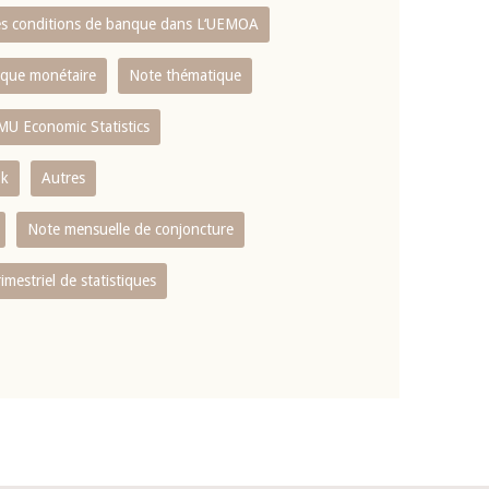
es conditions de banque dans L‘UEMOA
tique monétaire
Note thématique
MU Economic Statistics
ok
Autres
Note mensuelle de conjoncture
rimestriel de statistiques