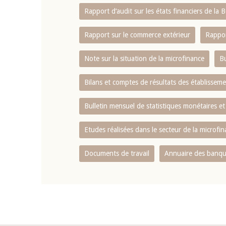
Rapport d‘audit sur les états financiers de la
Rapport sur le commerce extérieur
Rappor
Note sur la situation de la microfinance
Bu
Bilans et comptes de résultats des établissem
Bulletin mensuel de statistiques monétaires et
Etudes réalisées dans le secteur de la microfi
Documents de travail
Annuaire des banque