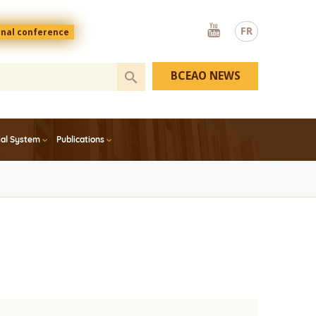
Youtube
FR
onal conference
BCEAO NEWS
ial System
Publications