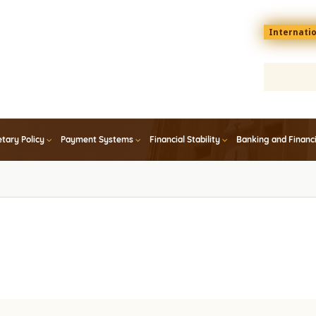
Menu
Internati
top
En
tary Policy
Payment Systems
Financial Stability
Banking and Financ