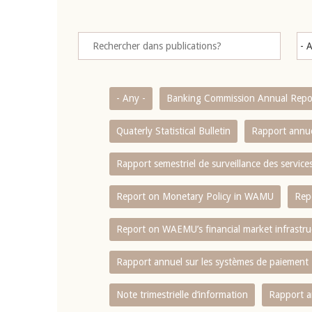
- Any -
Banking Commission Annual Repo
Quaterly Statistical Bulletin
Rapport annue
Rapport semestriel de surveillance des servic
Report on Monetary Policy in WAMU
Rep
Report on WAEMU’s financial market infrastru
Rapport annuel sur les systèmes de paiement
Note trimestrielle d‘information
Rapport a