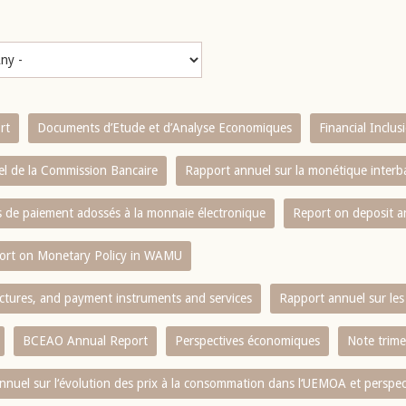
rt
Documents d’Etude et d’Analyse Economiques
Financial Inclu
l de la Commission Bancaire
Rapport annuel sur la monétique inter
es de paiement adossés à la monnaie électronique
Report on deposit 
ort on Monetary Policy in WAMU
ctures, and payment instruments and services
Rapport annuel sur les 
BCEAO Annual Report
Perspectives économiques
Note trime
nnuel sur l‘évolution des prix à la consommation dans l‘UEMOA et perspec