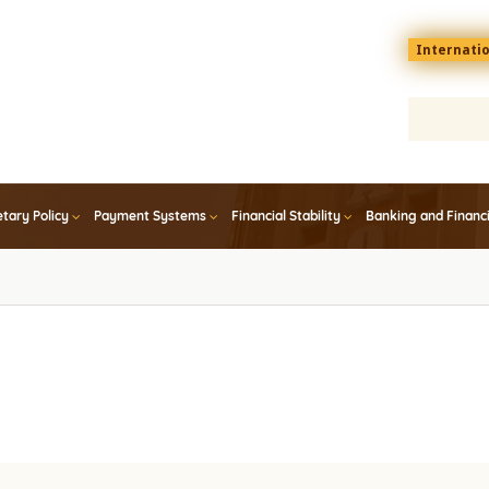
Menu
Internati
top
En
tary Policy
Payment Systems
Financial Stability
Banking and Financ