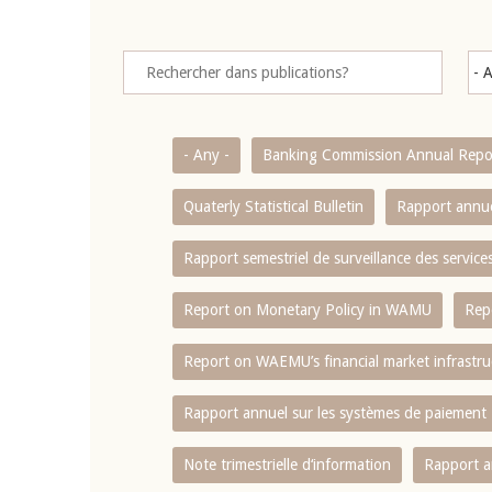
- Any -
Banking Commission Annual Repo
Quaterly Statistical Bulletin
Rapport annue
Rapport semestriel de surveillance des servic
Report on Monetary Policy in WAMU
Rep
Report on WAEMU’s financial market infrastru
Rapport annuel sur les systèmes de paiement
Note trimestrielle d‘information
Rapport a