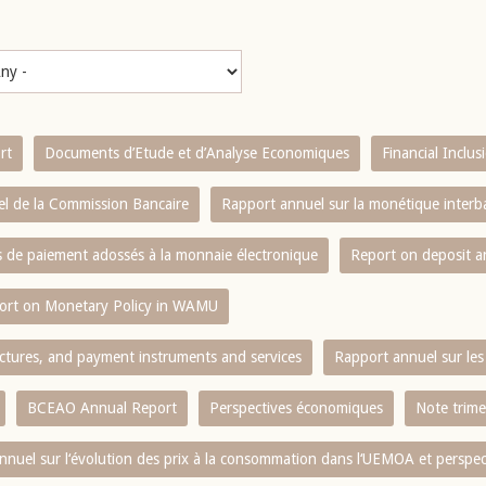
rt
Documents d’Etude et d’Analyse Economiques
Financial Inclu
l de la Commission Bancaire
Rapport annuel sur la monétique inter
es de paiement adossés à la monnaie électronique
Report on deposit 
ort on Monetary Policy in WAMU
ctures, and payment instruments and services
Rapport annuel sur les 
BCEAO Annual Report
Perspectives économiques
Note trime
nnuel sur l‘évolution des prix à la consommation dans l‘UEMOA et perspec