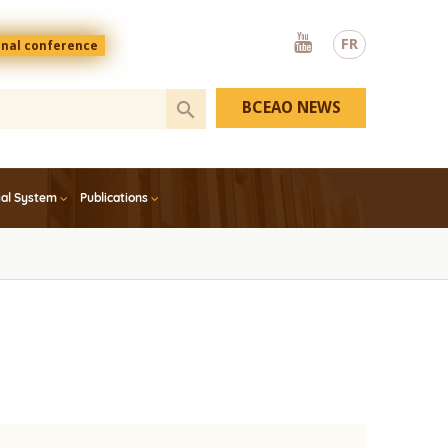
Youtube
FR
onal conference
BCEAO NEWS
ial System
Publications