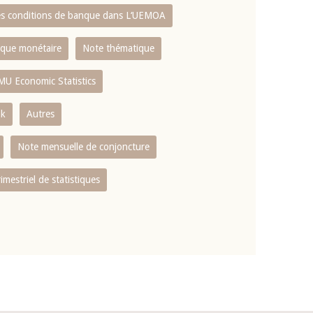
es conditions de banque dans L‘UEMOA
tique monétaire
Note thématique
MU Economic Statistics
ok
Autres
Note mensuelle de conjoncture
rimestriel de statistiques