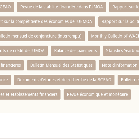
 BCEAO
Revue de la stabilité financière dans l‘UMOA
Rapport sur l
t sur la compétitivité des économies de l‘UEMOA
Rapport sur la poli
lletin mensuel de conjoncture (interrompu)
Monthly Bulletin of WAE
ents de crédit de l‘UMOA
Balance des paiements
Statistics Yearbo
 financières
Bulletin Mensuel des Statistiques
Note d’information
nance
Documents d’études et de recherche de la BCEAO
Bulletin t
s et établissements financiers
Revue économique et monétaire