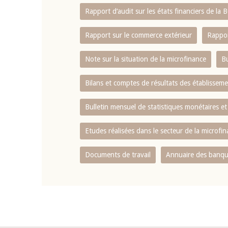
Rapport d‘audit sur les états financiers de la
Rapport sur le commerce extérieur
Rappor
Note sur la situation de la microfinance
Bu
Bilans et comptes de résultats des établissem
Bulletin mensuel de statistiques monétaires et
Etudes réalisées dans le secteur de la microfi
Documents de travail
Annuaire des banque